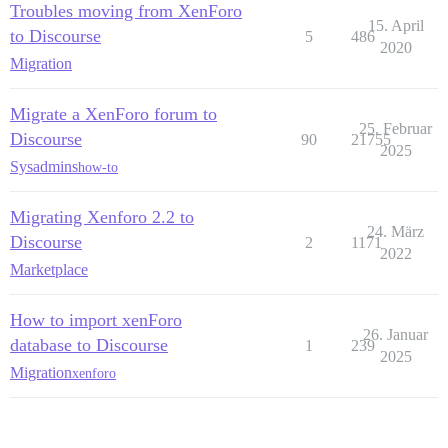
Troubles moving from XenForo
15. April
to Discourse
5
486
2020
Migration
Migrate a XenForo forum to
25. Februar
Discourse
90
21755
2025
Sysadmins
how-to
Migrating Xenforo 2.2 to
24. März
Discourse
2
1171
2022
Marketplace
How to import xenForo
26. Januar
database to Discourse
1
239
2025
Migration
xenforo