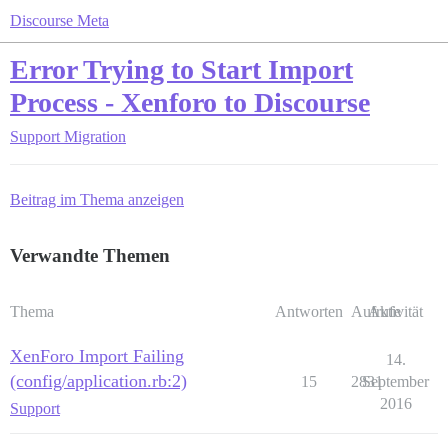
Discourse Meta
Error Trying to Start Import
Process - Xenforo to Discourse
Support
Migration
Beitrag im Thema anzeigen
Verwandte Themen
Thema
Antworten
Aufrufe
Aktivität
XenForo Import Failing
14.
(config/application.rb:2)
15
2831
September
2016
Support