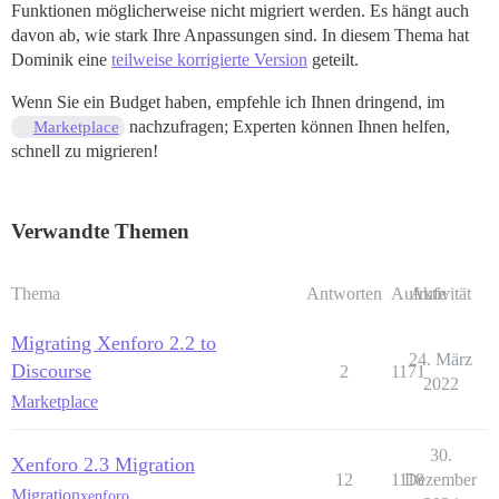
Funktionen möglicherweise nicht migriert werden. Es hängt auch
davon ab, wie stark Ihre Anpassungen sind. In diesem Thema hat
Dominik eine
teilweise korrigierte Version
geteilt.
Wenn Sie ein Budget haben, empfehle ich Ihnen dringend, im
nachzufragen; Experten können Ihnen helfen,
Marketplace
schnell zu migrieren!
Verwandte Themen
Thema
Antworten
Aufrufe
Aktivität
Migrating Xenforo 2.2 to
24. März
Discourse
2
1171
2022
Marketplace
30.
Xenforo 2.3 Migration
12
1118
Dezember
Migration
xenforo