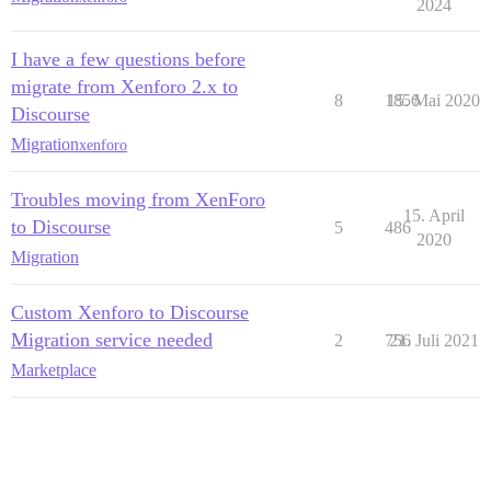
2024
I have a few questions before
migrate from Xenforo 2.x to
8
1856
15. Mai 2020
Discourse
Migration
xenforo
Troubles moving from XenForo
15. April
to Discourse
5
486
2020
Migration
Custom Xenforo to Discourse
Migration service needed
2
756
21. Juli 2021
Marketplace