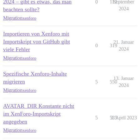
2024 – gibt es etwas, das man
0
112
September
2024
beachten sollte?
Migration
xenforo
Importieren von Xenforo mit
Importskript von GitHub gibt
21. Januar
0
319
viele Fehler
2024
Migration
xenforo
Spezifische Xenforo-Inhalte
13. Januar
migrieren
5
550
2024
Migration
xenforo
AVATAR_DIR Konstante nicht
im XenForo-Importskript
5
535
3. April 2023
angegeben
Migration
xenforo