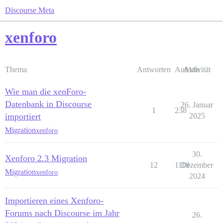
Discourse Meta
xenforo
Thema
Antworten
Aufrufe
Aktivität
Wie man die xenForo-
Datenbank in Discourse
26. Januar
1
238
importiert
2025
Migration
xenforo
30.
Xenforo 2.3 Migration
12
1118
Dezember
Migration
xenforo
2024
Importieren eines Xenforo-
Forums nach Discourse im Jahr
26.