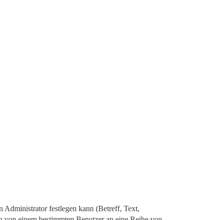
n Administrator festlegen kann (Betreff, Text,
ten von einem bestimmten Benutzer an eine Reihe von