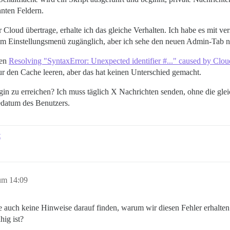
nten Feldern.
oud übertrage, erhalte ich das gleiche Verhalten. Ich habe es mit ver
 im Einstellungsmenü zugänglich, aber ich sehe den neuen Admin-Tab n
den
Resolving "SyntaxError: Unexpected identifier #..." caused by Clou
nur den Cache leeren, aber das hat keinen Unterschied gemacht.
ugin zu erreichen? Ich muss täglich X Nachrichten senden, ohne die gl
edatum des Benutzers.
t
um 14:09
e auch keine Hinweise darauf finden, warum wir diesen Fehler erhalte
hig ist?