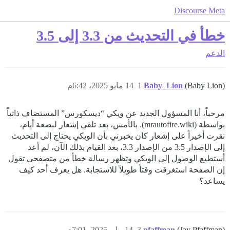
Discourse Meta
خطأ في التحديث من 3.3 إلى 3.5
الدعم
(Baby Lion)
Baby_Lion
1
14 مايو 2025، 6:42م
مرحباً، أنا المسؤول الجديد عن ويكي “ديسكورس” المستضاف ذاتياً
بواسطة (mrautofire.wiki). بالأمس، بعد تلقي إشعار لبضعة أيام،
نقرت أخيراً على إشعار كان يخبرني بأن الويكي يحتاج إلى التحديث
إلى الإصدار 3.5 من الإصدار 3.3، بعد القيام بذلك الآن، لم أعد
أستطيع الوصول إلى الويكي وتظهر رسالة خطأ من متصفحي تقول
إن الصفحة استغرقت وقتاً طويلاً للاستجابة. هل يعرف أحد كيف
يساعد؟
(Jay Pfaffman)
pfaffman
3
14 مايو 2025، 7:01م