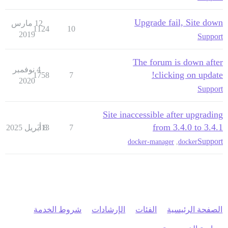
Upgrade fail, Site down
12 مارس
1124
10
2019
Support
The forum is down after
4 نوفمبر
clicking on update!
1758
7
2020
Support
Site inaccessible after upgrading
from 3.4.0 to 3.4.1
7
8 أبريل 2025
313
Support
docker-manager
,
docker
الصفحة الرئيسية
الفئات
الإرشادات
شروط الخدمة