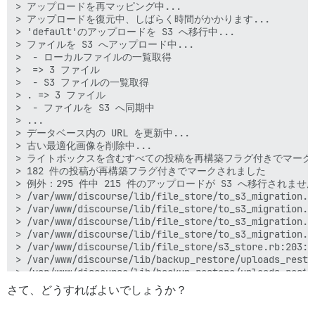
> アップロードを再マッピング中...

> アップロードを復元中、しばらく時間がかかります...

> 'default'のアップロードを S3 へ移行中...

> ファイルを S3 へアップロード中...

>  - ローカルファイルの一覧取得

>  => 3 ファイル

>  - S3 ファイルの一覧取得

> . => 3 ファイル

>  - ファイルを S3 へ同期中

> ...

> データベース内の URL を更新中...

> 古い最適化画像を削除中...

> ライトボックスを含むすべての投稿を再構築フラグ付きでマーク中
> 182 件の投稿が再構築フラグ付きでマークされました

> 例外：295 件中 215 件のアップロードが S3 へ移行されません
> /var/www/discourse/lib/file_store/to_s3_migration.r
> /var/www/discourse/lib/file_store/to_s3_migration.r
> /var/www/discourse/lib/file_store/to_s3_migration.r
> /var/www/discourse/lib/file_store/to_s3_migration.rb
> /var/www/discourse/lib/file_store/s3_store.rb:203:in
> /var/www/discourse/lib/backup_restore/uploads_resto
> /var/www/discourse/lib/backup_restore/uploads_resto
> /var/www/discourse/lib/backup_restore/restorer.rb:59
さて、どうすればよいでしょうか？
> script/discourse:143:in `restore'

> /var/www/discourse/vendor/bundle/ruby/2.6.0/gems/th