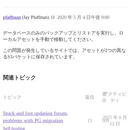
> /var/www/discourse/vendor/bundle/ruby/2.6.0/gems/th
> /var/www/discourse/vendor/bundle/ruby/2.6.0/gems/th
> /var/www/discourse/vendor/bundle/ruby/2.6.0/gems/th
pfaffman
(Jay Pfaffman)
18
2020 年 5 月 4 日午後 9:00
> script/discourse:284:in `<top (required)>'

> /usr/local/lib/ruby/gems/2.6.0/gems/bundler-2.1.4/l
> /usr/local/lib/ruby/gems/2.6.0/gems/bundler-2.1.4/l
データベースのみのバックアップとリストアを実行し、ロ
> /usr/local/lib/ruby/gems/2.6.0/gems/bundler-2.1.4/l
ーカルアセットを手動で移動してください。
> /usr/local/lib/ruby/gems/2.6.0/gems/bundler-2.1.4/l
> /usr/local/lib/ruby/gems/2.6.0/gems/bundler-2.1.4/l
> /usr/local/lib/ruby/gems/2.6.0/gems/bundler-2.1.4/l
この問題が発生しているサイトでは、アセットが2つの異な
> e_command'

るS3バケットに保存されています。
> /usr/local/lib/ruby/gems/2.6.0/gems/bundler-2.1.4/l
> /usr/local/lib/ruby/gems/2.6.0/gems/bundler-2.1.4/l
> /usr/local/lib/ruby/gems/2.6.0/gems/bundler-2.1.4/l
> /usr/local/lib/ruby/gems/2.6.0/gems/bundler-2.1.4/l
関連トピック
> /usr/local/lib/ruby/gems/2.6.0/gems/bundler-2.1.4/e
> /usr/local/lib/ruby/gems/2.6.0/gems/bundler-2.1.4/e
> /usr/local/bin/bundle:23:in `load'

表
アクティビ
トピック
> /usr/local/bin/bundle:23:in `<main>'

返信
示
ティ
> ロールバックを試行中...

> ロールバック中...

Stuck and lost updating forum,
> 片付け中...

2025 年 6 月
> discourse_functions スキーマからの関数を削除中...

problems with PG migration
15
509
> 一時ディレクトリ '/var/www/discourse/tmp/restores/defa
12 日
Self-hosting
> sidekiq の一時停止を解除中...
