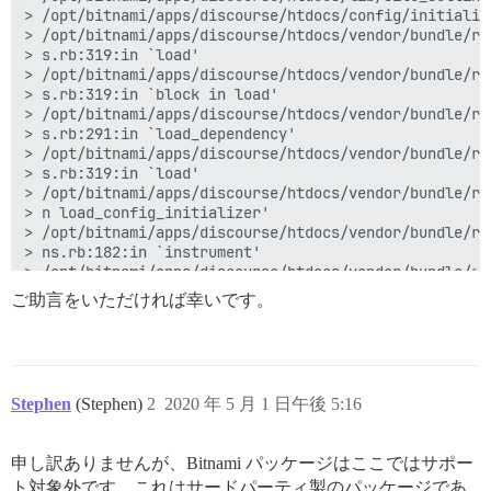
> /opt/bitnami/apps/discourse/htdocs/config/initializ
> /opt/bitnami/apps/discourse/htdocs/vendor/bundle/ru
> s.rb:319:in `load'

> /opt/bitnami/apps/discourse/htdocs/vendor/bundle/ru
> s.rb:319:in `block in load'

> /opt/bitnami/apps/discourse/htdocs/vendor/bundle/ru
> s.rb:291:in `load_dependency'

> /opt/bitnami/apps/discourse/htdocs/vendor/bundle/ru
> s.rb:319:in `load'

> /opt/bitnami/apps/discourse/htdocs/vendor/bundle/ru
> n load_config_initializer'

> /opt/bitnami/apps/discourse/htdocs/vendor/bundle/ru
> ns.rb:182:in `instrument'

> /opt/bitnami/apps/discourse/htdocs/vendor/bundle/ru
> nfig_initializer'

ご助言をいただければ幸いです。
> /opt/bitnami/apps/discourse/htdocs/vendor/bundle/ru
> 2 levels) in <class:Engine>'

> /opt/bitnami/apps/discourse/htdocs/vendor/bundle/ru
> /opt/bitnami/apps/discourse/htdocs/vendor/bundle/ru
> n <class:Engine>'

Stephen
(Stephen)
2
2020 年 5 月 1 日午後 5:16
> /opt/bitnami/apps/discourse/htdocs/vendor/bundle/ru
> nstance_exec'

> /opt/bitnami/apps/discourse/htdocs/vendor/bundle/ru
申し訳ありませんが、Bitnami パッケージはここではサポー
> un'

ト対象外です。これはサードパーティ製のパッケージであ
> /opt/bitnami/apps/discourse/htdocs/vendor/bundle/ru