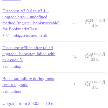
> リストアを完了済みとしてマーク中...

> 'system' にリストアの終了を通知中...

Discourse v3.0.6 to v3.1.1
> 完了！

> [FAILED]

upgrade error - undefined
2024 年 3 月
method `register_bookmarkable'
26
1676
4 日
for Bookmark:Class
Self-hosting
unsupported-install
Discourse offline after failed
upgrade "bootstrap failed with
2024 年 2 月
24
1495
exit code 5"
22 日
Self-hosting
Bootstrap failure during most
2023 年 2 月
recent upgrade
6
641
3 日
Self-hosting
Upgrade from 2.8.0.beta10 to