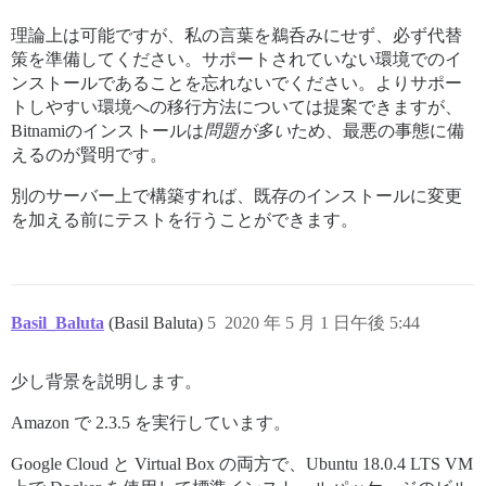
> /opt/bitnami/apps/discourse/htdocs/vendor/bundle/ru
> quire_environment!'

理論上は可能ですが、私の言葉を鵜呑みにせず、必ず代替
> /opt/bitnami/apps/discourse/htdocs/vendor/bundle/ru
> ock in run_tasks_blocks'

策を準備してください。サポートされていない環境でのイ
> /opt/bitnami/apps/discourse/htdocs/vendor/bundle/ru
ンストールであることを忘れないでください。よりサポー
> Tasks: TOP => db:migrate => db:load_config => enviro
トしやすい環境への移行方法については提案できますが、
Bitnamiのインストールは
問題が多い
ため、最悪の事態に備
えるのが賢明です。
別のサーバー上で構築すれば、既存のインストールに変更
を加える前にテストを行うことができます。
Basil_Baluta
(Basil Baluta)
5
2020 年 5 月 1 日午後 5:44
少し背景を説明します。
Amazon で 2.3.5 を実行しています。
Google Cloud と Virtual Box の両方で、Ubuntu 18.0.4 LTS VM