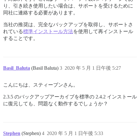
> lock in run_initializers'

り、引き続き使用したい場合は、サポートを受けるために
> /opt/bitnami/apps/discourse/htdocs/vendor/bundle/ru
同社に連絡する必要があります。
> ach'

> /opt/bitnami/apps/discourse/htdocs/vendor/bundle/ru
当社の推奨は、完全なバックアップを取得し、サポートさ
> sort_each_child'

れている
標準インストール方法
を使用して再インストール
> /opt/bitnami/apps/discourse/htdocs/vendor/bundle/ru
することです。
> un_initializers'

> /opt/bitnami/apps/discourse/htdocs/vendor/bundle/ru
> itialize!'

> /opt/bitnami/apps/discourse/htdocs/vendor/bundle/ru
> _send'

> /opt/bitnami/apps/discourse/htdocs/vendor/bundle/ru
Basil_Baluta
(Basil Baluta)
3
2020 年 5 月 1 日午後 5:27
> _missing'

> /opt/bitnami/apps/discourse/htdocs/config/environme
> /opt/bitnami/apps/discourse/htdocs/vendor/bundle/ru
こんにちは、スティーブンさん。
> re'

> /opt/bitnami/apps/discourse/htdocs/vendor/bundle/ru
2.3.5 のバックアップアーカイブを標準の 2.4.2 インストール
> re'

に復元しても、問題なく動作するでしょうか？
> /opt/bitnami/apps/discourse/htdocs/vendor/bundle/ru
> s.rb:325:in `block in require'

> /opt/bitnami/apps/discourse/htdocs/vendor/bundle/ru
> s.rb:291:in `load_dependency'

> /opt/bitnami/apps/discourse/htdocs/vendor/bundle/ru
Stephen
(Stephen)
4
2020 年 5 月 1 日午後 5:33
> s.rb:325:in `require'
