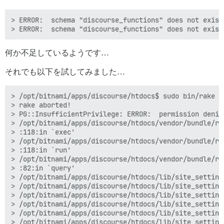
> ERROR:  schema "discourse_functions" does not exist

何か不足しているようです…
それでも以下を試してみました…
> /opt/bitnami/apps/discourse/htdocs$ sudo bin/rake d
> rake aborted!

> PG::InsufficientPrivilege: ERROR:  permission denie
> /opt/bitnami/apps/discourse/htdocs/vendor/bundle/ru
> :118:in `exec'

> /opt/bitnami/apps/discourse/htdocs/vendor/bundle/ru
> :118:in `run'

> /opt/bitnami/apps/discourse/htdocs/vendor/bundle/ru
> :82:in `query'

> /opt/bitnami/apps/discourse/htdocs/lib/site_setting
> /opt/bitnami/apps/discourse/htdocs/lib/site_setting
> /opt/bitnami/apps/discourse/htdocs/lib/site_setting
> /opt/bitnami/apps/discourse/htdocs/lib/site_setting
> /opt/bitnami/apps/discourse/htdocs/lib/site_setting
> /opt/bitnami/apps/discourse/htdocs/lib/site_setting