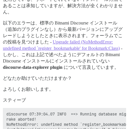
あることは承知していますが、解決方法が全くわかりませ
ん。
以下のエラーは、標準の Bitnami Discourse インストール
（追加のプラグインなし）から最新バージョンにアップグ
レードしようとしたときに表示されます。フォーラムでこ
の投稿を見つけました -
Upgrade failed (NoMethodError:
undefined method `register_bookmarkable' for Bookmark:Class)
-
しかし、これは上記で述べたようにデフォルトの Bitnami
Discourse インストールにインストールされていない
discourse-data-explorer plugin
について言及しています。
どなたか助けていただけますか？
よろしくお願いします。
スティーブ
discourse 07:39:04.07 INFO  ==> Running database migra
rake aborted!

NoMethodError: undefined method `register_bookmarkabl