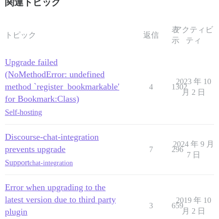
関連トピック
表
アクティビ
トピック
返信
示
ティ
Upgrade failed
(NoMethodError: undefined
2023 年 10
method `register_bookmarkable'
4
1302
月 2 日
for Bookmark:Class)
Self-hosting
Discourse-chat-integration
2024 年 9 月
prevents upgrade
7
296
7 日
Support
chat-integration
Error when upgrading to the
latest version due to third party
2019 年 10
3
659
plugin
月 2 日