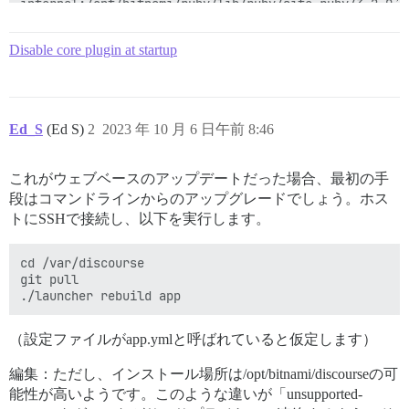
internal:/opt/bitnami/ruby/lib/ruby/site_ruby/3.2.0/r
/opt/bitnami/discourse/vendor/bundle/ruby/3.2.0/gems/
/opt/bitnami/discourse/vendor/bundle/ruby/3.2.0/gems/
Disable core plugin at startup
/opt/bitnami/discourse/vendor/bundle/ruby/3.2.0/gems/
/opt/bitnami/discourse/vendor/bundle/ruby/3.2.0/gems/
/opt/bitnami/discourse/vendor/bundle/ruby/3.2.0/gems/
/opt/bitnami/ruby/bin/bundle:25:in `load'

Ed_S
(Ed S)
2
2023 年 10 月 6 日午前 8:46
これがウェブベースのアップデートだった場合、最初の手
段はコマンドラインからのアップグレードでしょう。ホス
トにSSHで接続し、以下を実行します。
cd /var/discourse

git pull

（設定ファイルがapp.ymlと呼ばれていると仮定します）
編集：ただし、インストール場所は/opt/bitnami/discourseの可
能性が高いようです。このような違いが「unsupported-