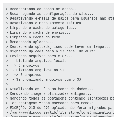
> Reconectando ao banco de dados...

> Recarregando as configurações do site...

> Desativando e-mails de saída para usuários não staff
> Desativando o modo somente leitura...

> Limpando o cache de categorias...

> Limpando o cache de emojis...

> Limpando o cache do tema

> Remapeando uploads...

> Restaurando uploads, isso pode levar um tempo...

> Migrando uploads para o S3 para 'default'...

> Enviando arquivos para o S3...

>  - Listando arquivos locais

>  => 3 arquivos

>  - Listando arquivos no S3

> . => 3 arquivos

>  - Sincronizando arquivos com o S3

> ...

> Atualizando as URLs no banco de dados...

> Removendo imagens otimizadas antigas...

> Marcando todas as postagens contendo lightboxes para
> 182 postagens foram marcadas para rebake

> EXCEÇÃO: 215 de 295 uploads não foram migrados para
> /var/www/discourse/lib/file_store/to_s3_migration.r
> /var/www/discourse/lib/file_store/to_s3_migration.r