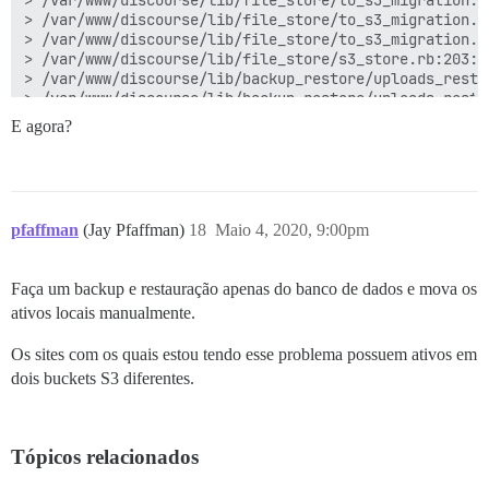
> /var/www/discourse/lib/file_store/to_s3_migration.r
> /var/www/discourse/lib/file_store/to_s3_migration.rb
> /var/www/discourse/lib/file_store/s3_store.rb:203:in
> /var/www/discourse/lib/backup_restore/uploads_resto
> /var/www/discourse/lib/backup_restore/uploads_resto
> /var/www/discourse/lib/backup_restore/restorer.rb:59
E agora?
> script/discourse:143:in `restore'

> /var/www/discourse/vendor/bundle/ruby/2.6.0/gems/th
> /var/www/discourse/vendor/bundle/ruby/2.6.0/gems/th
> /var/www/discourse/vendor/bundle/ruby/2.6.0/gems/th
> /var/www/discourse/vendor/bundle/ruby/2.6.0/gems/th
pfaffman
(Jay Pfaffman)
18
Maio 4, 2020, 9:00pm
> script/discourse:284:in `<top (required)>'

> /usr/local/lib/ruby/gems/2.6.0/gems/bundler-2.1.4/l
> /usr/local/lib/ruby/gems/2.6.0/gems/bundler-2.1.4/l
Faça um backup e restauração apenas do banco de dados e mova os
> /usr/local/lib/ruby/gems/2.6.0/gems/bundler-2.1.4/l
ativos locais manualmente.
> /usr/local/lib/ruby/gems/2.6.0/gems/bundler-2.1.4/l
> /usr/local/lib/ruby/gems/2.6.0/gems/bundler-2.1.4/l
> /usr/local/lib/ruby/gems/2.6.0/gems/bundler-2.1.4/l
Os sites com os quais estou tendo esse problema possuem ativos em
> e_command'

dois buckets S3 diferentes.
> /usr/local/lib/ruby/gems/2.6.0/gems/bundler-2.1.4/l
> /usr/local/lib/ruby/gems/2.6.0/gems/bundler-2.1.4/l
> /usr/local/lib/ruby/gems/2.6.0/gems/bundler-2.1.4/l
> /usr/local/lib/ruby/gems/2.6.0/gems/bundler-2.1.4/l
Tópicos relacionados
> /usr/local/lib/ruby/gems/2.6.0/gems/bundler-2.1.4/e