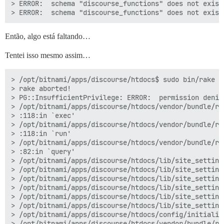
> ERROR:  schema "discourse_functions" does not exist

Então, algo está faltando…
Tentei isso mesmo assim…
> /opt/bitnami/apps/discourse/htdocs$ sudo bin/rake d
> rake aborted!

> PG::InsufficientPrivilege: ERROR:  permission denie
> /opt/bitnami/apps/discourse/htdocs/vendor/bundle/ru
> :118:in `exec'

> /opt/bitnami/apps/discourse/htdocs/vendor/bundle/ru
> :118:in `run'

> /opt/bitnami/apps/discourse/htdocs/vendor/bundle/ru
> :82:in `query'

> /opt/bitnami/apps/discourse/htdocs/lib/site_setting
> /opt/bitnami/apps/discourse/htdocs/lib/site_setting
> /opt/bitnami/apps/discourse/htdocs/lib/site_setting
> /opt/bitnami/apps/discourse/htdocs/lib/site_setting
> /opt/bitnami/apps/discourse/htdocs/lib/site_setting
> /opt/bitnami/apps/discourse/htdocs/lib/site_setting
> /opt/bitnami/apps/discourse/htdocs/config/initializ
> /opt/bitnami/apps/discourse/htdocs/vendor/bundle/ru