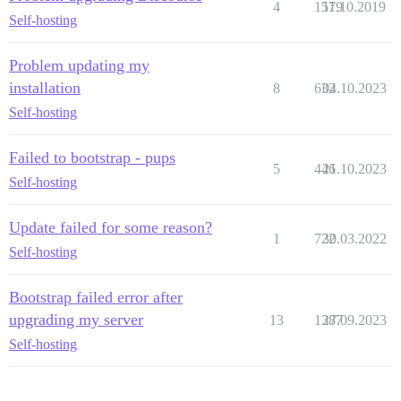
4
1579
11.10.2019
Self-hosting
Problem updating my
installation
8
632
04.10.2023
Self-hosting
Failed to bootstrap - pups
5
446
21.10.2023
Self-hosting
Update failed for some reason?
1
722
30.03.2022
Self-hosting
Bootstrap failed error after
upgrading my server
13
1387
27.09.2023
Self-hosting