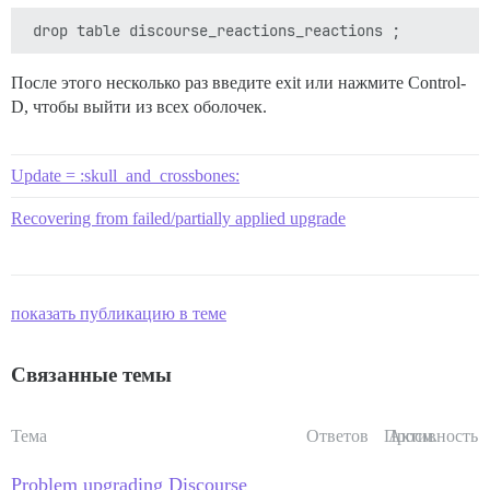
После этого несколько раз введите exit или нажмите Control-
D, чтобы выйти из всех оболочек.
Update = :skull_and_crossbones:
Recovering from failed/partially applied upgrade
показать публикацию в теме
Связанные темы
Тема
Ответов
Просм.
Активность
Problem upgrading Discourse