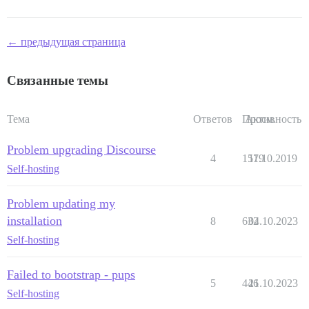
← предыдущая страница
Связанные темы
Тема
Ответов
Просм.
Активность
Problem upgrading Discourse
4
1579
11.10.2019
Self-hosting
Problem updating my
installation
8
632
04.10.2023
Self-hosting
Failed to bootstrap - pups
5
446
21.10.2023
Self-hosting