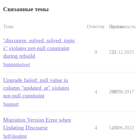
Связанные темы
Тема
Ответов
Просм.
Активность
"discourse_solved_solved_topic
s" violates not-null constraint
9
222
21.12.2025
during rebuild
Support
solved
Upgrade failed: null value in
column "updated_at" violates
4
2687
09.08.2017
not-null constraint
Support
Migration Version Error when
Updating Discourse
4
1419
15.06.2022
Self-hosting