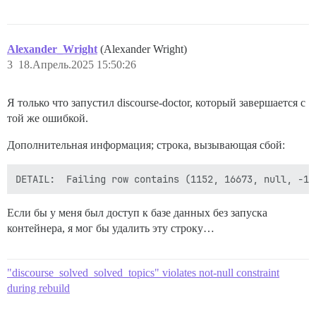
          LEFT JOIN topic_custom_fields tc2 ON tc2.to
          LEFT JOIN user_actions ua ON ua.target_topi
          WHERE tc.name = 'accepted_answer_post_id'

            AND tc.id > 0

Alexander_Wright
(Alexander Wright)
            AND tc.id <= 0 + 10000

3
18.Апрель.2025 15:50:26
        ) tc

        WHERE tc.rn_topic = 1 AND tc.rn_answer = 1

        ON CONFLICT DO NOTHING

Я только что запустил discourse-doctor, который завершается с
rake aborted!

той же ошибкой.
Дополнительная информация; строка, вызывающая сбой:
Если бы у меня был доступ к базе данных без запуска
контейнера, я мог бы удалить эту строку…
"discourse_solved_solved_topics" violates not-null constraint
during rebuild