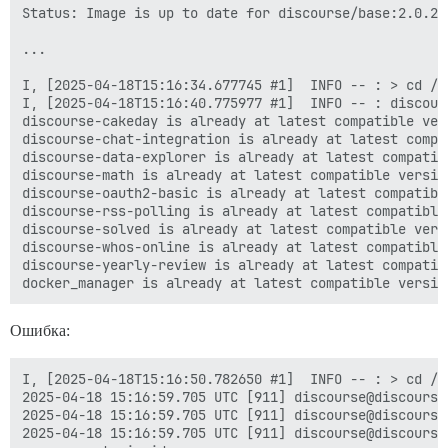
Status: Image is up to date for discourse/base:2.0.202
...

I, [2025-04-18T15:16:34.677745 #1]  INFO -- : > cd /v
I, [2025-04-18T15:16:40.775977 #1]  INFO -- : discour
discourse-cakeday is already at latest compatible vers
discourse-chat-integration is already at latest compat
discourse-data-explorer is already at latest compatibl
discourse-math is already at latest compatible version
discourse-oauth2-basic is already at latest compatible
discourse-rss-polling is already at latest compatible 
discourse-solved is already at latest compatible versi
discourse-whos-online is already at latest compatible 
discourse-yearly-review is already at latest compatibl
Ошибка:
I, [2025-04-18T15:16:50.782650 #1]  INFO -- : > cd /v
2025-04-18 15:16:59.705 UTC [911] discourse@discourse
2025-04-18 15:16:59.705 UTC [911] discourse@discourse
2025-04-18 15:16:59.705 UTC [911] discourse@discourse