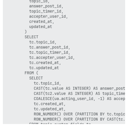
          topic_id,

          answer_post_id,

          topic_timer_id,

          accepter_user_id,

          created_at,

          updated_at

        )

        SELECT

          tc.topic_id,

          tc.answer_post_id,

          tc.topic_timer_id,

          tc.accepter_user_id,

          tc.created_at,

          tc.updated_at

        FROM (

          SELECT

            tc.topic_id,

            CAST(tc.value AS INTEGER) AS answer_post_i
            CAST(tc2.value AS INTEGER) AS topic_timer_
            COALESCE(ua.acting_user_id, -1) AS accepte
            tc.created_at,

            tc.updated_at,

            ROW_NUMBER() OVER (PARTITION BY tc.topic_
            ROW_NUMBER() OVER (PARTITION BY CAST(tc.v
          FROM topic_custom_fields tc
