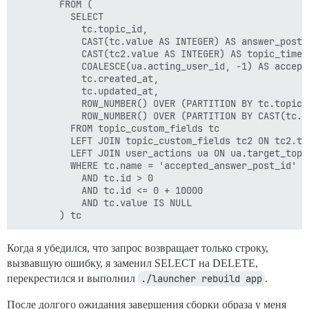
        FROM (

          SELECT

            tc.topic_id,

            CAST(tc.value AS INTEGER) AS answer_post_i
            CAST(tc2.value AS INTEGER) AS topic_timer_
            COALESCE(ua.acting_user_id, -1) AS accepte
            tc.created_at,

            tc.updated_at,

            ROW_NUMBER() OVER (PARTITION BY tc.topic_
            ROW_NUMBER() OVER (PARTITION BY CAST(tc.v
          FROM topic_custom_fields tc

          LEFT JOIN topic_custom_fields tc2 ON tc2.to
          LEFT JOIN user_actions ua ON ua.target_topi
          WHERE tc.name = 'accepted_answer_post_id'

            AND tc.id > 0

            AND tc.id <= 0 + 10000

            AND tc.value IS NULL

Когда я убедился, что запрос возвращает только строку,
вызвавшую ошибку, я заменил SELECT на DELETE,
перекрестился и выполнил
./launcher rebuild app
.
После долгого ожидания завершения сборки образа у меня