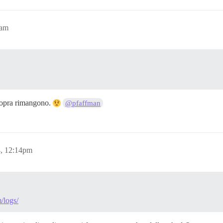
8am
 sopra rimangono.
@pfaffman
4, 12:14pm
/logs/