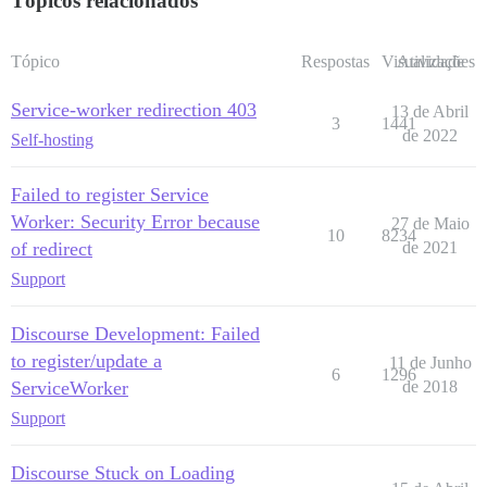
Tópicos relacionados
Tópico
Respostas
Visualizações
Atividade
Service-worker redirection 403
13 de Abril
3
1441
de 2022
Self-hosting
Failed to register Service
Worker: Security Error because
27 de Maio
10
8234
of redirect
de 2021
Support
Discourse Development: Failed
to register/update a
11 de Junho
6
1296
ServiceWorker
de 2018
Support
Discourse Stuck on Loading