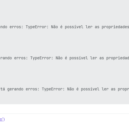
ndo erros: TypeError: Não é possível ler as propriedades
rando erros: TypeError: Não é possível ler as propriedad
tá gerando erros: TypeError: Não é possível ler as propr
n')
t está gerando erros: TypeError: Não é possível ler as p