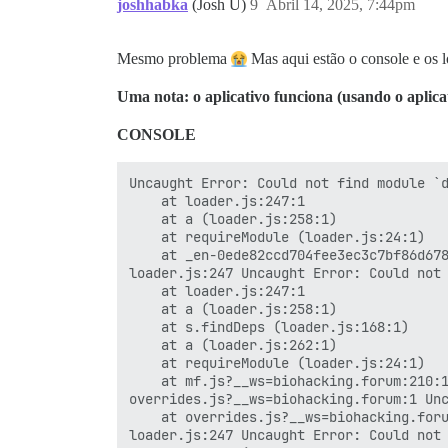
joshhabka
(Josh U)
9
Abril 14, 2025, 7:44pm
Sidekiq está consumindo memória demais (
Mesmo problema
Mas aqui estão o console e os l
Sex 11:46

Uma nota: o aplicativo funciona (usando o aplicat
7

CONSOLE
(Discord) Falha na autenticação! csrf_de
Sex 15:47

Uncaught Error: Could not find module `d
    at loader.js:247:1

5

    at a (loader.js:258:1)

    at requireModule (loader.js:24:1)

Erro ao analisar a resposta do hCaptcha:
    at _en-0ede82ccd704fee3ec3c7bf86d678
loader.js:247 Uncaught Error: Could not 
Sex 16:52

    at loader.js:247:1

    at a (loader.js:258:1)

Sidekiq está consumindo memória demais (
    at s.findDeps (loader.js:168:1)

    at a (loader.js:262:1)

Sex 18:47

    at requireModule (loader.js:24:1)

    at mf.js?__ws=biohacking.forum:210:1
10

overrides.js?__ws=biohacking.forum:1 Unc
    at overrides.js?__ws=biohacking.foru
Discourse AI: Erro no SpamScanner para a
loader.js:247 Uncaught Error: Could not 