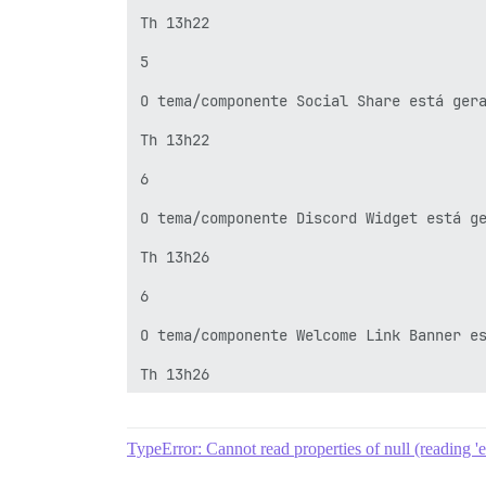
Th 13h22

5

O tema/componente Social Share está gera
Th 13h22

6

O tema/componente Discord Widget está ge
Th 13h26

6

O tema/componente Welcome Link Banner es
Th 13h26

6

TypeError: Cannot read properties of null (reading 'e
Adicionar Grupos ao tema/componente Abou