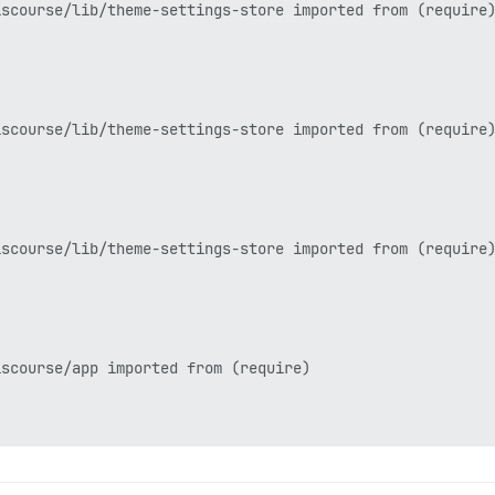
scourse/lib/theme-settings-store imported from (require)
a/GeoLite2-City.mmdb) não pôde ser encontrado: Arquivo o
scourse/lib/theme-settings-store imported from (require)
a/GeoLite2-ASN.mmdb) não pôde ser encontrado: Arquivo ou
scourse/lib/theme-settings-store imported from (require)
a/GeoLite2-City.mmdb) não pôde ser encontrado: Arquivo o
scourse/app imported from (require)

a/GeoLite2-ASN.mmdb) não pôde ser encontrado: Arquivo ou