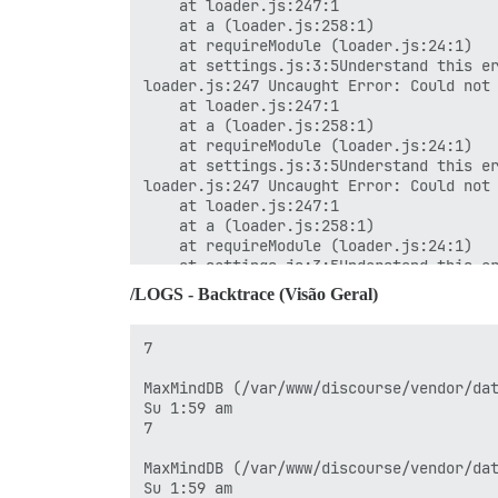
    at loader.js:247:1

Sex 22:44

    at a (loader.js:258:1)

    at requireModule (loader.js:24:1)

3

    at settings.js:3:5Understand this er
loader.js:247 Uncaught Error: Could not 
Discourse AI: Erro no SpamScanner para a
    at loader.js:247:1

    at a (loader.js:258:1)

Sex 23:05

    at requireModule (loader.js:24:1)

    at settings.js:3:5Understand this er
3

loader.js:247 Uncaught Error: Could not 
    at loader.js:247:1

Discourse AI: Erro no SpamScanner para a
    at a (loader.js:258:1)

    at requireModule (loader.js:24:1)

Sex 23:47

    at settings.js:3:5Understand this er
loader.js:247 Uncaught Error: Could not 
/LOGS - Backtrace (Visão Geral)
6

    at loader.js:247:1

    at a (loader.js:258:1)

Discourse AI: Erro no SpamScanner para a
    at requireModule (loader.js:24:1)

7

    at settings.js:3:5Understand this er
4:27

loader.js:247 Uncaught Error: Could not 
MaxMindDB (/var/www/discourse/vendor/dat
    at loader.js:247:1

Su 1:59 am

Sidekiq está consumindo memória demais (
    at a (loader.js:258:1)

7

    at requireModule (loader.js:24:1)

6:17

    at settings.js:3:5Understand this er
MaxMindDB (/var/www/discourse/vendor/dat
loader.js:247 Uncaught Error: Could not 
Su 1:59 am

15
