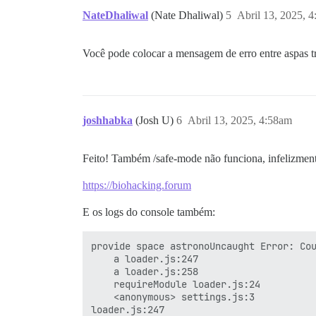
NateDhaliwal
(Nate Dhaliwal)
5
Abril 13, 2025, 
6

Adicionar Grupos ao tema/about está gera
Você pode colocar a mensagem de erro entre aspas tr
Th 13h26

6

Tema/Central está gerando erros: TypeErr
joshhabka
(Josh U)
6
Abril 13, 2025, 4:58am
Th 13h26

Feito! Também /safe-mode não funciona, infelizment
6

https://biohacking.forum
O tema/componente Kanban Board está gera
E os logs do console também:
Th 13h26

provide space astronoUncaught Error: Cou
6

    a loader.js:247

    a loader.js:258

Modo Leitor está gerando erros: TypeErro
    requireModule loader.js:24

    <anonymous> settings.js:3

Th 13h26

loader.js:247
