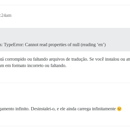
1:24am
erros: TypeError: Não é possível ler as propriedades de 
TypeError: Cannot read properties of null (reading ‘en’)
ndo erros: TypeError: Não é possível ler as propriedades
á corrompido ou faltando arquivos de tradução. Se você instalou ou at
am em formato incorreto ou faltando.
onente está gerando erros: TypeError: Não é possível ler
gamento infinito. Desinstalei-o, e ele ainda carrega infinitamente
ponente está gerando erros: TypeError: Não é possível le