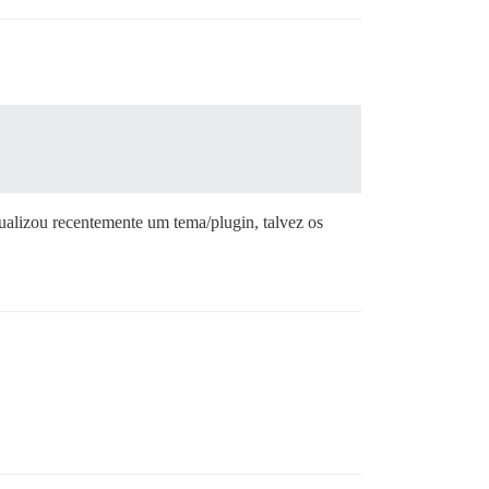
null (lendo 'en_GB')

 de null (lendo 'en')

ualizou recentemente um tema/plugin, talvez os
 as propriedades de null (lendo 'en')

r as propriedades de null (lendo 'en')
