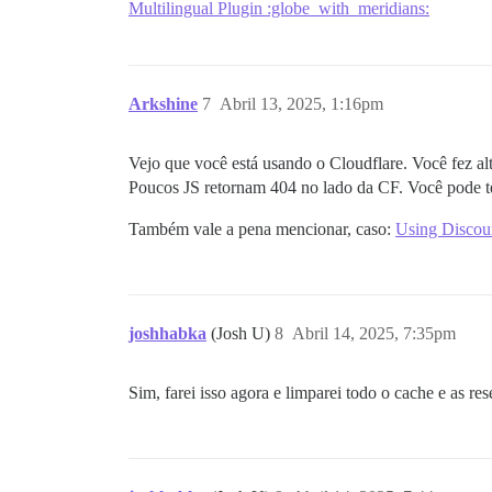
Multilingual Plugin :globe_with_meridians:
MaxMindDB (/var/www/discourse/vendor/dat
Th 14h24

Arkshine
7
Abril 13, 2025, 1:16pm
6

```MaxMindDB (/var/www/discourse/vendor/
Vejo que você está usando o Cloudflare. Você fez al
Th 14:24

Poucos JS retornam 404 no lado da CF. Você pode t
10

Também vale a pena mencionar, caso:
Using Discour
MaxMindDB (/var/www/discourse/vendor/dat
Th 14:24

10

joshhabka
(Josh U)
8
Abril 14, 2025, 7:35pm
MaxMindDB (/var/www/discourse/vendor/dat
Sim, farei isso agora e limparei todo o cache e as re
Th 14:24

Sidekiq está consumindo memória demais (
Sex 00:16
