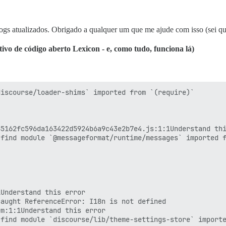
usando: 506.05M) para 'Starserver-app', reiniciando

ogs atualizados. Obrigado a qualquer um que me ajude com isso (sei qu
ivo de código aberto Lexicon - e, como tudo, funciona lá)
tected: OmniAuth::Strategies::OAuth2::CallbackError, csr
iscourse/loader-shims` imported from `(require)`

 Timeout::Error

5162fc596da163422d5924b6a9c43e2b7e4.js:1:1Understand thi
find module `@messageformat/runtime/messages` imported f
usando: 506.33M) para 'Starserver-app', reiniciando

Understand this error

aught ReferenceError: I18n is not defined

m:1:1Understand this error

 postagem 1485 : DiscourseAi::Completions::Endpoints::Ba
find module `discourse/lib/theme-settings-store` importe