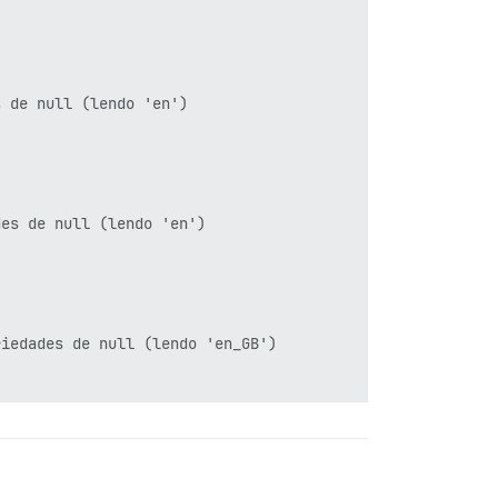
 de null (lendo 'en')

es de null (lendo 'en')

iedades de null (lendo 'en_GB')

ropriedades de null (lendo 'en')
