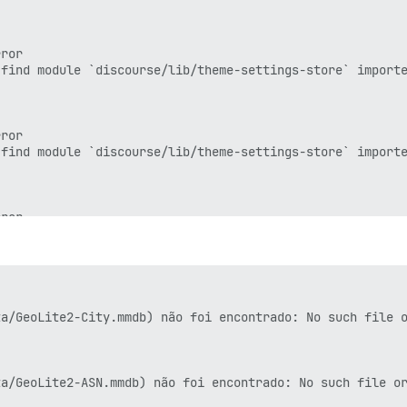
ror

find module `discourse/lib/theme-settings-store` importe
 postagem 1393 : DiscourseAi::Completions::Endpoints::Ba
ror

find module `discourse/lib/theme-settings-store` importe
 postagem 1394 : DiscourseAi::Completions::Endpoints::Ba
ror

find module `discourse/lib/theme-settings-store` importe
 postagem 1477 : DiscourseAi::Completions::Endpoints::Ba
ror

find module `discourse/lib/theme-settings-store` importe
a/GeoLite2-City.mmdb) não foi encontrado: No such file o
usando: 500.67M) para 'Starserver-app', reiniciando

ror

a/GeoLite2-ASN.mmdb) não foi encontrado: No such file or
find module `discourse/lib/theme-settings-store` importe