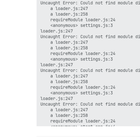
Uncaught Error: Could not find module di
6

    a loader.js:247

    a loader.js:258

MaxMindDB (/var/www/discourse/vendor/dat
    requireModule loader.js:24

    <anonymous> settings.js:3

Th 14h13

loader.js:247

Uncaught Error: Could not find module di
6

    a loader.js:247

    a loader.js:258

MaxMindDB (/var/www/discourse/vendor/dat
    requireModule loader.js:24

    <anonymous> settings.js:3

Th 14h13

loader.js:247

Uncaught Error: Could not find module di
2

    a loader.js:247

    a loader.js:258

MaxMindDB (/var/www/discourse/vendor/dat
    requireModule loader.js:24

    <anonymous> settings.js:3

Th 14h18

loader.js:247

Uncaught Error: Could not find module di
2

    a loader.js:247

    a loader.js:258

MaxMindDB (/var/www/discourse/vendor/dat
    requireModule loader.js:24

    <anonymous> start-app.js:4

Th 14h18

    <anonymous> discourse-boot.js:13

6
