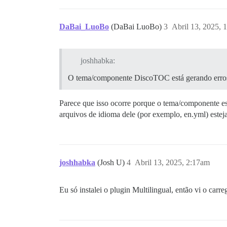
Th 13h26

6

DaBai_LuoBo
(DaBai LuoBo)
3
Abril 13, 2025, 
O tema/componente DiscoTOC está gerando 
Th 13h26

joshhabka:
6

O tema/componente DiscoTOC está gerando erros: 
O tema/componente Social Share está gera
Parece que isso ocorre porque o tema/componente est
Th 13h26

arquivos de idioma dele (por exemplo, en.yml) estej
6

Seja o primeiro a responder, o tema/comp
joshhabka
(Josh U)
4
Abril 13, 2025, 2:17am
Th 13h26

6

Eu só instalei o plugin Multilingual, então vi o carre
Botão Acompanhando Categoria do tema/com
Th 13h26
