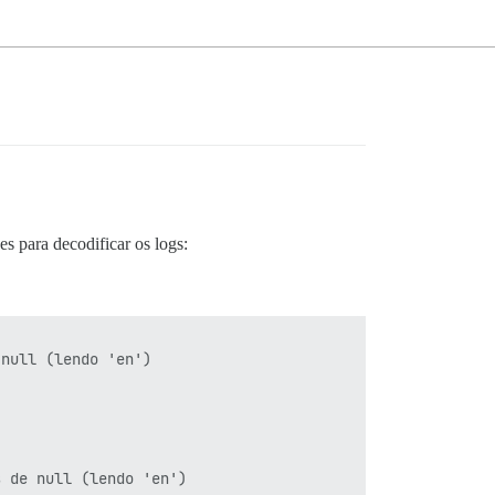
es para decodificar os logs:
null (lendo 'en')

 de null (lendo 'en')
