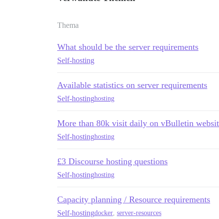
Thema
What should be the server requirements
Self-hosting
Available statistics on server requirements
Self-hosting
hosting
More than 80k visit daily on vBulletin websi
Self-hosting
hosting
£3 Discourse hosting questions
Self-hosting
hosting
Capacity planning / Resource requirements
Self-hosting
docker
,
server-resources