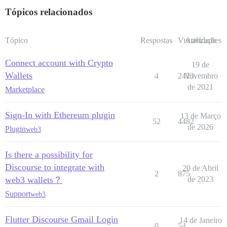
Tópicos relacionados
Tópico
Respostas
Visualizações
Atividade
Connect account with Crypto
19 de
Wallets
4
2423
Novembro
de 2021
Marketplace
Sign-In with Ethereum plugin
13 de Março
52
4482
de 2026
Plugin
web3
Is there a possibility for
Discourse to integrate with
20 de Abril
2
875
web3 wallets？
de 2023
Support
web3
Flutter Discourse Gmail Login
14 de Janeiro
0
54