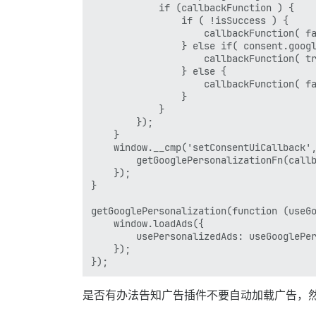
            if (callbackFunction ) {

                if ( !isSuccess ) {

                    callbackFunction( fa
                } else if( consent.googl
                    callbackFunction( tr
                } else {

                    callbackFunction( fa
                }

            }

        });

    }

    window.__cmp('setConsentUiCallback',
        getGooglePersonalizationFn(callb
    });

}

getGooglePersonalization(function (useGo
    window.loadAds({

        usePersonalizedAds: useGooglePer
    });

是否有办法告知广告插件不要自动加载广告，