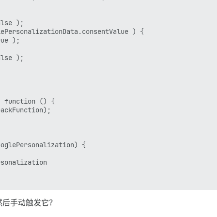
lse );

ePersonalizationData.consentValue ) {

ue );

lse );

 function () {

ackFunction);

oglePersonalization) {

sonalization

然后手动触发它？