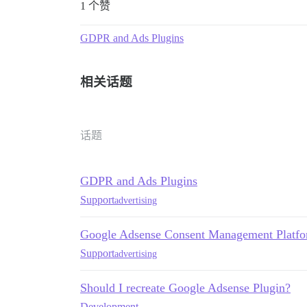
1 个赞
GDPR and Ads Plugins
相关话题
话题
GDPR and Ads Plugins
Support
advertising
Google Adsense Consent Management Platfo
Support
advertising
Should I recreate Google Adsense Plugin?
Development