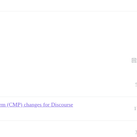
回
rm (CMP) changes for Discourse
1