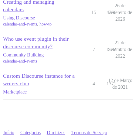
Creating and managing
26 de
calendars
15
4266
Fevereiro de
Using Discourse
2026
calendar-and-events
,
how-to
Who use event plugin in their
22 de
discourse community?
7
1132
Setembro de
Community Building
2022
calendar-and-events
Custom Discourse instance for a
12 de Março
writers club
4
1371
de 2021
Marketplace
Início
Categorias
Diretrizes
Termos de Serviço