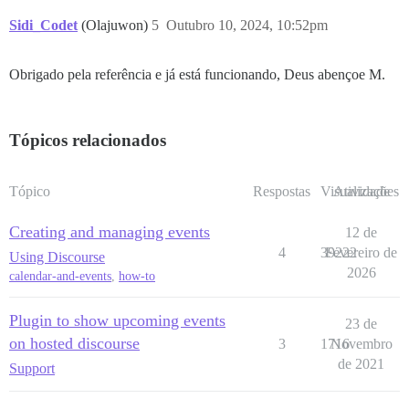
Sidi_Codet
(Olajuwon)
5
Outubro 10, 2024, 10:52pm
Obrigado pela referência e já está funcionando, Deus abençoe M.
Tópicos relacionados
Tópico
Respostas
Visualizações
Atividade
Creating and managing events
12 de
4
39222
Fevereiro de
Using Discourse
2026
calendar-and-events
,
how-to
Plugin to show upcoming events
23 de
on hosted discourse
3
1716
Novembro
de 2021
Support