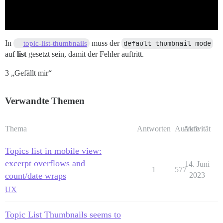
In
muss der
default thumbnail mode
topic-list-thumbnails
auf
list
gesetzt sein, damit der Fehler auftritt.
3 „Gefällt mir“
Verwandte Themen
Thema
Antworten
Aufrufe
Aktivität
Topics list in mobile view:
excerpt overflows and
14. Juni
1
577
count/date wraps
2023
UX
Topic List Thumbnails seems to