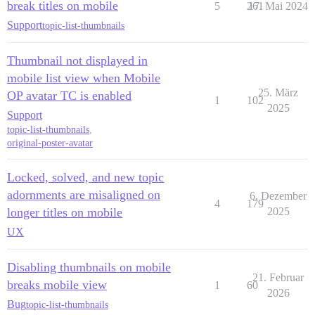
break titles on mobile
5
261
17. Mai 2024
Support
topic-list-thumbnails
Thumbnail not displayed in
mobile list view when Mobile
25. März
OP avatar TC is enabled
1
102
2025
Support
topic-list-thumbnails
,
original-poster-avatar
Locked, solved, and new topic
adornments are misaligned on
6. Dezember
4
179
longer titles on mobile
2025
UX
Disabling thumbnails on mobile
21. Februar
breaks mobile view
1
60
2026
Bug
topic-list-thumbnails