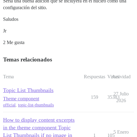
Sería una buena adición que se incluyera en el núcleo como una
configuración del sitio.
Saludos
Jr
2 Me gusta
Temas relacionados
Tema
Respuestas
Vistas
Actividad
Topic List Thumbnails
27 Julio
159
35383
Theme component
2026
official
,
topic-list-thumbnails
How to display content excerpts
in the theme component Topic
5 Enero
List Thumbnails if no image in
1
105