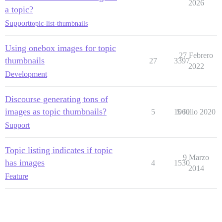
2026
a topic?
Support
topic-list-thumbnails
Using onebox images for topic
27 Febrero
thumbnails
27
3397
2022
Development
Discourse generating tons of
images as topic thumbnails?
5
1060
5 Julio 2020
Support
Topic listing indicates if topic
9 Marzo
has images
4
1530
2014
Feature