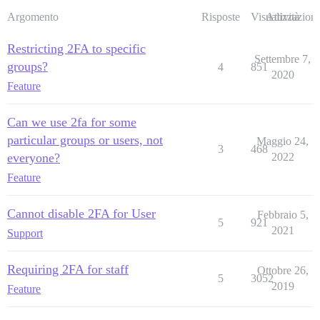
Argomento
Risposte
Visualizzazioni
Attività
Restricting 2FA to specific
Settembre 7,
groups?
4
851
2020
Feature
Can we use 2fa for some
particular groups or users, not
Maggio 24,
3
468
everyone?
2022
Feature
Cannot disable 2FA for User
Febbraio 5,
5
921
2021
Support
Requiring 2FA for staff
Ottobre 26,
5
3052
2019
Feature