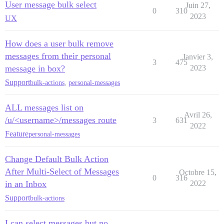
User message bulk select
Juin 27,
0
310
2023
UX
How does a user bulk remove
messages from their personal
Janvier 3,
3
475
message in box?
2023
Support
bulk-actions
,
personal-messages
ALL messages list on
Avril 26,
/u/<username>/messages route
3
631
2022
Feature
personal-messages
Change Default Bulk Action
After Multi-Select of Messages
Octobre 15,
0
316
in an Inbox
2022
Support
bulk-actions
I can select messages but no