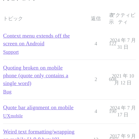
表
アクティビ
トピック
返信
示
ティ
Context menu extends off the
2024 年 7 月
screen on Android
4
122
31 日
Support
Quoting broken on mobile
phone (quote only contains a
2021 年 10
2
608
single word)
月 12 日
Bug
Quote bar alignment on mobile
2024 年 7 月
4
190
17 日
UX
mobile
Weird text formatting/wrapping
2017 年 9 月