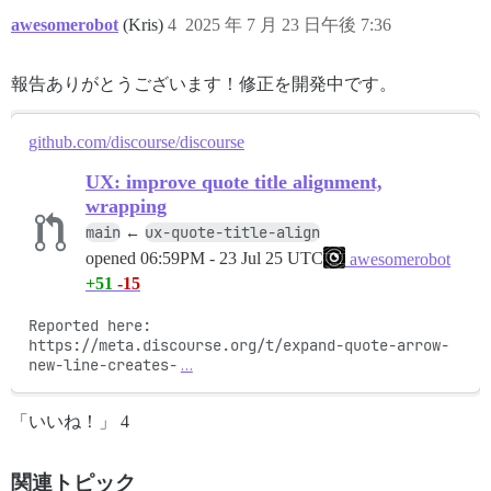
awesomerobot
(Kris)
4
2025 年 7 月 23 日午後 7:36
報告ありがとうございます！修正を開発中です。
github.com/discourse/discourse
UX: improve quote title alignment,
wrapping
main
ux-quote-title-align
←
opened
06:59PM - 23 Jul 25 UTC
awesomerobot
+51
-15
Reported here: 
https://meta.discourse.org/t/expand-quote-arrow-
new-line-creates-
…
「いいね！」 4
関連トピック