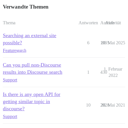
Verwandte Themen
Thema
Antworten
Aufrufe
Aktivität
Searching an external site
possible?
6
1095
20. Mai 2025
Feature
search
Can you pull non-Discourse
1. Februar
results into Discourse search
1
430
2022
Support
Is there is any open API for
getting similar topic in
10
2028
20. Mai 2021
discourse?
Support