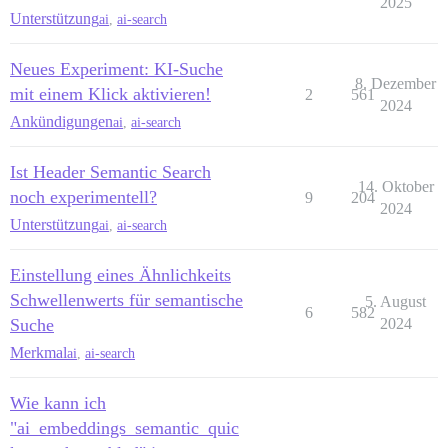
2025
Unterstützung
ai
,
ai-search
Neues Experiment: KI-Suche
8. Dezember
mit einem Klick aktivieren!
2
561
2024
Ankündigungen
ai
,
ai-search
Ist Header Semantic Search
14. Oktober
noch experimentell?
9
204
2024
Unterstützung
ai
,
ai-search
Einstellung eines Ähnlichkeits
Schwellenwerts für semantische
5. August
6
582
Suche
2024
Merkmal
ai
,
ai-search
Wie kann ich
"ai_embeddings_semantic_quic