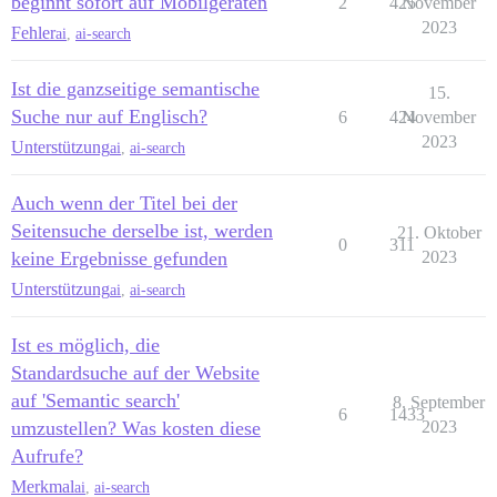
beginnt sofort auf Mobilgeräten
2
425
November
2023
Fehler
ai
,
ai-search
Ist die ganzseitige semantische
15.
Suche nur auf Englisch?
6
424
November
2023
Unterstützung
ai
,
ai-search
Auch wenn der Titel bei der
Seitensuche derselbe ist, werden
21. Oktober
0
311
keine Ergebnisse gefunden
2023
Unterstützung
ai
,
ai-search
Ist es möglich, die
Standardsuche auf der Website
auf 'Semantic search'
8. September
6
1433
umzustellen? Was kosten diese
2023
Aufrufe?
Merkmal
ai
,
ai-search