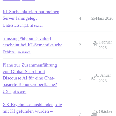
KI-Suche aktiviert hat meinen
Server lahmgelegt
4
154
9. März 2026
Unterstützung
ai
,
ai-search
[missing %[count} value]
26. Februar
erscheint bei KI-Semantiksuche
2
139
2026
Fehler
ai
,
ai-search
Pläne zur Zusammenführung
von Global Search mit
16. Januar
Discourse AI für eine Chat-
1
92
2026
basierte Benutzeroberfläche?
UX
ai
,
ai-search
XX-Ergebnisse ausblenden, die
mit KI gefunden wurden –
25. Oktober
7
289