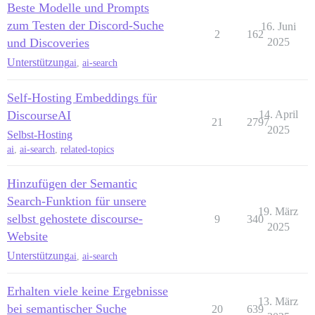
Beste Modelle und Prompts
zum Testen der Discord-Suche
16. Juni
2
162
und Discoveries
2025
Unterstützung
ai
,
ai-search
Self-Hosting Embeddings für
DiscourseAI
14. April
21
2797
2025
Selbst-Hosting
ai
,
ai-search
,
related-topics
Hinzufügen der Semantic
Search-Funktion für unsere
19. März
selbst gehostete discourse-
9
340
2025
Website
Unterstützung
ai
,
ai-search
Erhalten viele keine Ergebnisse
13. März
bei semantischer Suche
20
639