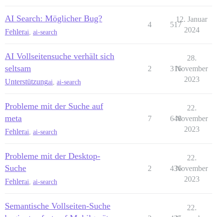
AI Search: Möglicher Bug?
12. Januar
4
517
2024
Fehler
ai
,
ai-search
AI Vollseitensuche verhält sich
28.
seltsam
2
316
November
2023
Unterstützung
ai
,
ai-search
Probleme mit der Suche auf
22.
meta
7
648
November
2023
Fehler
ai
,
ai-search
Probleme mit der Desktop-
22.
Suche
2
436
November
2023
Fehler
ai
,
ai-search
Semantische Vollseiten-Suche
22.