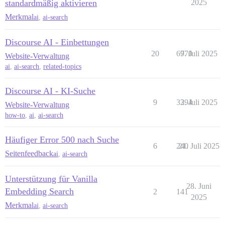
standardmäßig aktivieren
2025
Merkmal
ai
,
ai-search
Discourse AI - Einbettungen
20
6970
7. Juli 2025
Website-Verwaltung
ai
,
ai-search
,
related-topics
Discourse AI - KI-Suche
9
3394
2. Juli 2025
Website-Verwaltung
how-to
,
ai
,
ai-search
Häufiger Error 500 nach Suche
6
240
21. Juli 2025
Seitenfeedback
ai
,
ai-search
Unterstützung für Vanilla
28. Juni
Embedding Search
2
141
2025
Merkmal
ai
,
ai-search