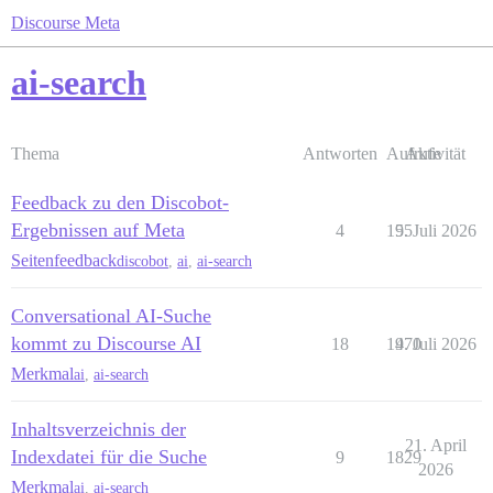
Discourse Meta
ai-search
Thema
Antworten
Aufrufe
Aktivität
Feedback zu den Discobot-
Ergebnissen auf Meta
4
155
9. Juli 2026
Seitenfeedback
discobot
,
ai
,
ai-search
Conversational AI-Suche
kommt zu Discourse AI
18
1470
9. Juli 2026
Merkmal
ai
,
ai-search
Inhaltsverzeichnis der
21. April
Indexdatei für die Suche
9
1829
2026
Merkmal
ai
,
ai-search