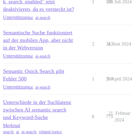
k_search_enabled" jetzt
1
109
28. Juli 2024
deaktivieren, da es versteckt ist?
Unterstützung
ai
,
ai-search
Semantische Suche funktioniert
auf der mobilen App, aber nicht
2
343
2. Juni 2024
in der Webversion
Unterstützung
ai
,
ai-search
Semantic Quick Search gibt
Fehler 500
1
398
5. April 2024
Unterstützung
ai
,
ai-search
Unterschiede in der Suchlatenz
zwischen AI semantic search
21. Februar
8
779
und Keyword-Suche
2024
Merkmal
search
,
ai
,
ai-search
,
related-topics