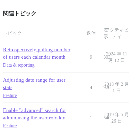
関連トピック
表
アクティビ
トピック
返信
示
ティ
Retrospectively pulling number
2024 年 11
of users each calendar month
9
303
月 12 日
Data & reporting
Adjusting date range for user
2018 年 2 月
stats
4
920
1 日
Feature
Enable "advanced" search for
2019 年 5 月
admin using the user rolodex
1
540
26 日
Feature