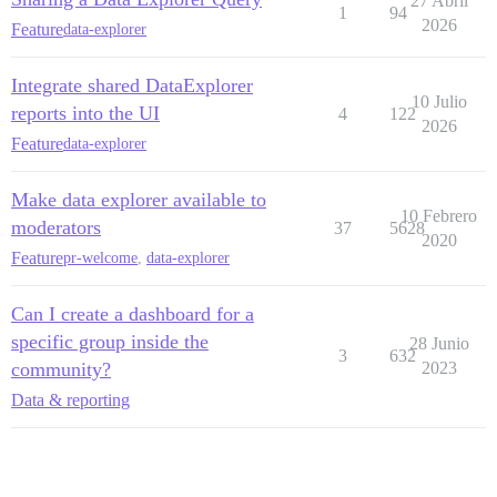
27 Abril
1
94
2026
Feature
data-explorer
Integrate shared DataExplorer
10 Julio
reports into the UI
4
122
2026
Feature
data-explorer
Make data explorer available to
10 Febrero
moderators
37
5628
2020
Feature
pr-welcome
,
data-explorer
Can I create a dashboard for a
specific group inside the
28 Junio
3
632
community?
2023
Data & reporting