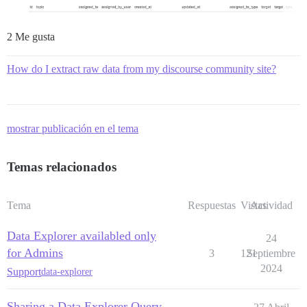
2 Me gusta
How do I extract raw data from my discourse community site?
mostrar publicación en el tema
Temas relacionados
Tema
Respuestas
Vistas
Actividad
Data Explorer availabled only
24
for Admins
3
121
Septiembre
2024
Support
data-explorer
Sharing a Data Explorer Query