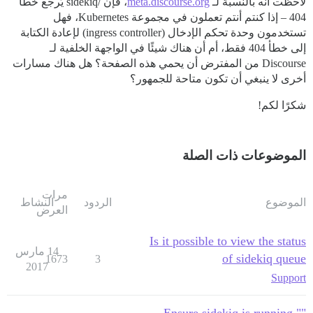
لاحظت أنه بالنسبة لـ
meta.discourse.org
، فإن /sidekiq يُرجع خطأ
404 – إذا كنتم أنتم تعملون في مجموعة Kubernetes، فهل
تستخدمون وحدة تحكم الإدخال (ingress controller) لإعادة الكتابة
إلى خطأ 404 فقط، أم أن هناك شيئًا في الواجهة الخلفية لـ
Discourse من المفترض أن يحمي هذه الصفحة؟ هل هناك مسارات
أخرى لا ينبغي أن تكون متاحة للجمهور؟
شكرًا لكم!
الموضوعات ذات الصلة
مرات
الموضوع
الردود
النشاط
العرض
Is it possible to view the status
14 مارس
of sidekiq queue
1673
3
2017
Support