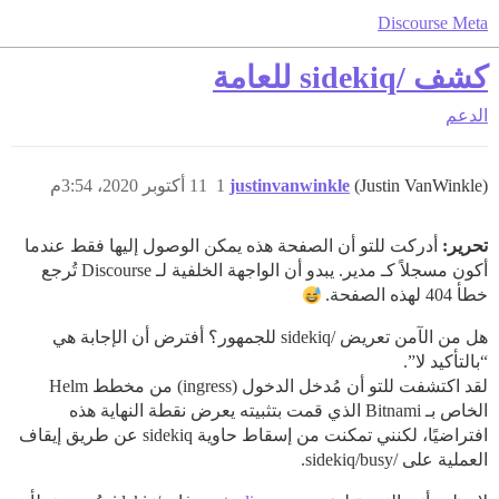
Discourse Meta
كشف /sidekiq للعامة
الدعم
(Justin VanWinkle)
justinvanwinkle
1
11 أكتوبر 2020، 3:54م
تحرير:
أدركت للتو أن الصفحة هذه يمكن الوصول إليها فقط عندما
أكون مسجلاً كـ مدير. يبدو أن الواجهة الخلفية لـ Discourse تُرجع
خطأ 404 لهذه الصفحة.
هل من الآمن تعريض /sidekiq للجمهور؟ أفترض أن الإجابة هي
“بالتأكيد لا”.
لقد اكتشفت للتو أن مُدخل الدخول (ingress) من مخطط Helm
الخاص بـ Bitnami الذي قمت بتثبيته يعرض نقطة النهاية هذه
افتراضيًا، لكنني تمكنت من إسقاط حاوية sidekiq عن طريق إيقاف
العملية على /sidekiq/busy.