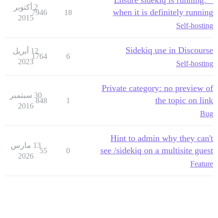
"Ensure sidekiq is running."
2 أكتوبر
when it is definitely running
7946
18
2015
Self-hosting
Sidekiq use in Discourse
12 أبريل
1764
6
2023
Self-hosting
Private category: no preview of
30 سبتمبر
the topic on link
848
1
2016
Bug
Hint to admin why they can't
13 مارس
see /sidekiq on a multisite guest
55
0
2026
Feature