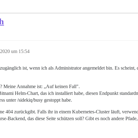
ch
 2020 um 15:54
r zugänglich ist, wenn ich als Administrator angemeldet bin. Es scheint
ben? Meine Annahme ist: „Auf keinen Fall".
Bitnami Helm-Chart, das ich installiert habe, diesen Endpunkt standard
ss unter /sidekiq/busy gestoppt habe.
ine 404 zurückgibt. Falls ihr in einem Kubernetes-Cluster läuft, verwend
rse-Backend, das diese Seite schützen soll? Gibt es noch andere Pfade, d