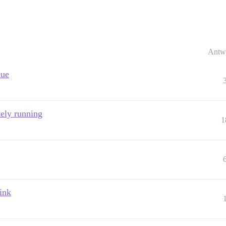
Antw
eue
tely running
1
link