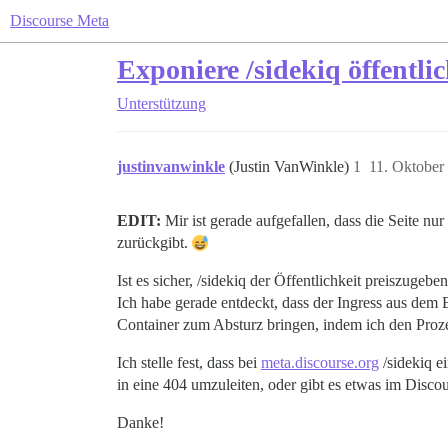
Discourse Meta
Exponiere /sidekiq öffentli
Unterstützung
justinvanwinkle
(Justin VanWinkle)
1
11. Oktober
EDIT:
Mir ist gerade aufgefallen, dass die Seite nu
zurückgibt.
Ist es sicher, /sidekiq der Öffentlichkeit preiszuge
Ich habe gerade entdeckt, dass der Ingress aus dem 
Container zum Absturz bringen, indem ich den Proze
Ich stelle fest, dass bei
meta.discourse.org
/sidekiq e
in eine 404 umzuleiten, oder gibt es etwas im Discou
Danke!