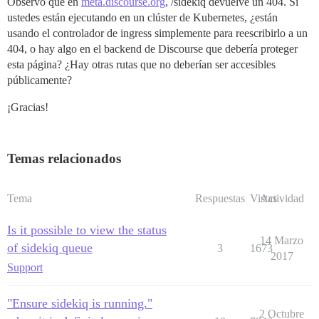
Observo que en
meta.discourse.org
, /sidekiq devuelve un 404. Si
ustedes están ejecutando en un clúster de Kubernetes, ¿están
usando el controlador de ingress simplemente para reescribirlo a un
404, o hay algo en el backend de Discourse que debería proteger
esta página? ¿Hay otras rutas que no deberían ser accesibles
públicamente?
¡Gracias!
Temas relacionados
Tema
Respuestas
Vistas
Actividad
Is it possible to view the status
14 Marzo
of sidekiq queue
3
1673
2017
Support
"Ensure sidekiq is running."
2 Octubre