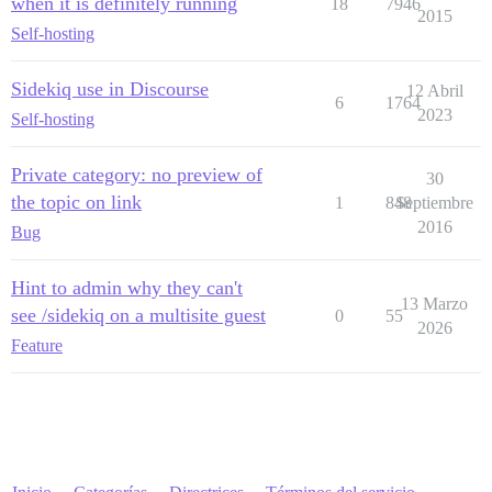
when it is definitely running
18
7946
2015
Self-hosting
Sidekiq use in Discourse
12 Abril
6
1764
2023
Self-hosting
Private category: no preview of
30
the topic on link
1
848
Septiembre
2016
Bug
Hint to admin why they can't
13 Marzo
see /sidekiq on a multisite guest
0
55
2026
Feature