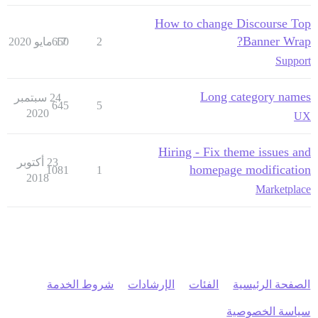
How to change Discourse Top
Banner Wrap?
2
17 مايو 2020
650
Support
Long category names
24 سبتمبر
645
5
2020
UX
Hiring - Fix theme issues and
23 أكتوبر
homepage modification
1081
1
2018
Marketplace
الصفحة الرئيسية
الفئات
الإرشادات
شروط الخدمة
سياسة الخصوصية