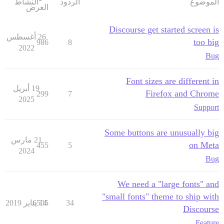
الموضوع
الردود
النشاط
العرض
Discourse get started screen is
26 أغسطس
too big
986
8
2022
Bug
Font sizes are different in
19 أبريل
Firefox and Chrome
299
7
2025
Support
Some buttons are unusually big
21 مارس
on Meta
455
5
2024
Bug
We need a "large fonts" and
"small fonts" theme to ship with
34
14 يناير 2019
6505
Discourse
Feature