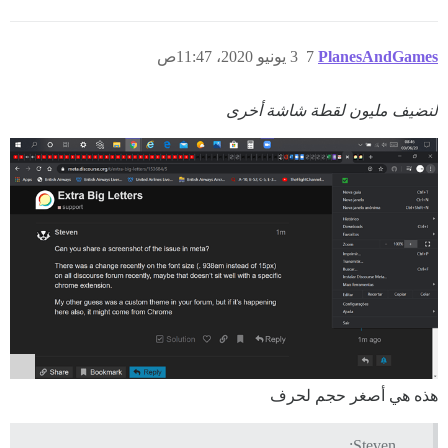
PlanesAndGames
7
3 يونيو 2020، 11:47ص
لنضيف مليون لقطة شاشة أخرى
هذه هي أصغر حجم لحرف
Steven: