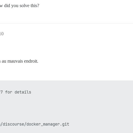
 did you solve this?
10
n au mauvais endroit.
7 for details

/discourse/docker_manager.git
