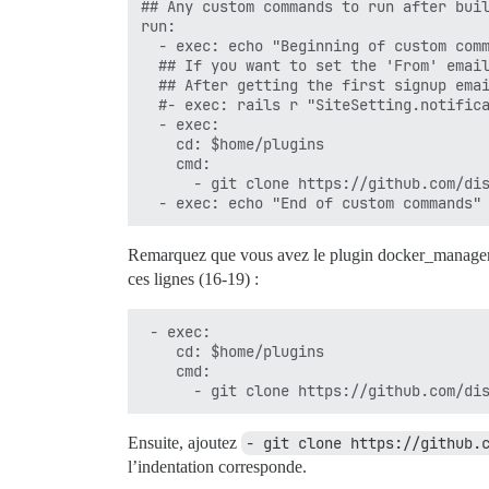
## Any custom commands to run after buil
run:

  - exec: echo "Beginning of custom comm
  ## If you want to set the 'From' email
  ## After getting the first signup emai
  #- exec: rails r "SiteSetting.notifica
  - exec:

    cd: $home/plugins

    cmd:

      - git clone https://github.com/dis
Remarquez que vous avez le plugin docker_manager par
ces lignes (16-19) :
 - exec:

    cd: $home/plugins

    cmd:

Ensuite, ajoutez
- git clone https://github.
l’indentation corresponde.