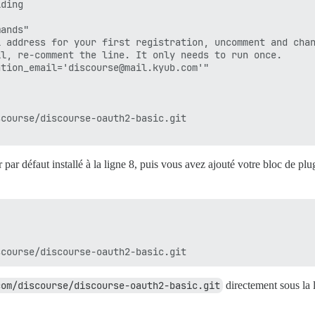
ding

ands"

 address for your first registration, uncomment and chan
l, re-comment the line. It only needs to run once.

tion_email='discourse@mail.kyub.com'"

course/discourse-oauth2-basic.git

 défaut installé à la ligne 8, puis vous avez ajouté votre bloc de plug
com/discourse/discourse-oauth2-basic.git
directement sous la l