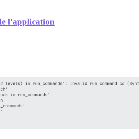
e l'application
;
2 levels) in run_commands': Invalid run command cd (Synt
ch'

ock in run_commands'

h'

_commands'

'
