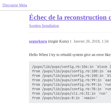
Discourse Meta
Échec de la reconstruction d
Soutien
Installation
ozgurkuru
(özgür Kuru)
1
Janvier 26, 2018, 1:34
Hello When I try to rebuild system give an error like
/pups/lib/pups/config.rb:106:in `block (
from /pups/lib/pups/config.rb:100:in `ea
from /pups/lib/pups/config.rb:100:in `bl
from /pups/lib/pups/config.rb:99:in `eac
from /pups/lib/pups/config.rb:99:in `run
from /pups/lib/pups/config.rb:78:in `run
from /pups/lib/pups/cli.rb:31:in `run'
