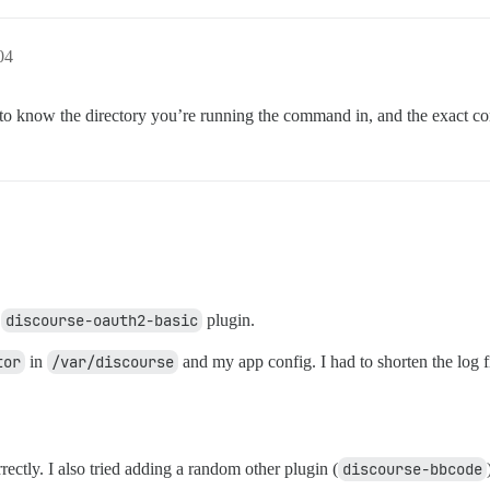
04
ful to know the directory you’re running the command in, and the exact
e
discourse-oauth2-basic
plugin.
tor
in
/var/discourse
and my app config. I had to shorten the log fil
rectly. I also tried adding a random other plugin (
discourse-bbcode