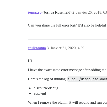
jomaxro
(Joshua Rosenfeld)
2
Janvier 26, 2018, 6:
Can you share the full error log? It’d also be help
stuikomma
3
Janvier 31, 2020, 4:39
Hi,
I have the exact same error message after adding th
Here’s the log of running
sudo ./discourse-doc
discourse-debug
app.yml
When I remove the plugin, it will rebuild and run cor