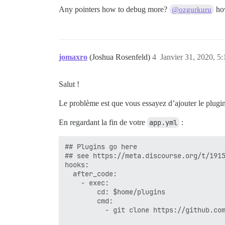
Any pointers how to debug more?
how
@ozgurkuru
jomaxro
(Joshua Rosenfeld)
4
Janvier 31, 2020, 5:
Salut !
Le problème est que vous essayez d’ajouter le plugi
En regardant la fin de votre
app.yml
:
## Plugins go here

## see https://meta.discourse.org/t/1915
hooks:

  after_code:

    - exec:

        cd: $home/plugins

        cmd:

          - git clone https://github.com