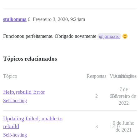
stuikomma
6
Fevereiro 3, 2020, 9:24am
Funcionou perfeitamente. Obrigado novamente
@jomaxro
Tópicos relacionados
Tópico
Respostas
Visualizações
Atividade
7 de
Help,rebuild Error
2
686
Fevereiro de
Self-hosting
2022
Updating failed, unable to
9 de Junho
rebuild
3
1210
de 2021
Self-hosting