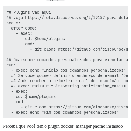
## Plugins vão aqui

## veja https://meta.discourse.org/t/19157 para detalh
hooks:

  after_code:

    - exec:

        cd: $home/plugins

        cmd:

          - git clone https://github.com/discourse/doc
## Quaisquer comandos personalizados para executar apó
run:

  - exec: echo "Início dos comandos personalizados"

  ## Se você quiser definir o endereço de e-mail 'De'
  ## Após receber o primeiro e-mail de inscrição, com
  #- exec: rails r "SiteSetting.notification_email='d
  - exec:

    cd: $home/plugins

    cmd:

      - git clone https://github.com/discourse/discou
Perceba que você tem o plugin docker_manager padrão instalado