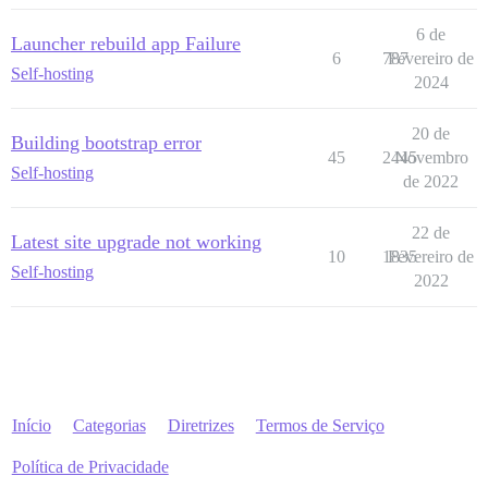
6 de
Launcher rebuild app Failure
6
787
Fevereiro de
Self-hosting
2024
20 de
Building bootstrap error
45
2445
Novembro
Self-hosting
de 2022
22 de
Latest site upgrade not working
10
1835
Fevereiro de
Self-hosting
2022
Início
Categorias
Diretrizes
Termos de Serviço
Política de Privacidade