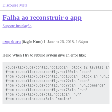
Discourse Meta
Falha ao reconstruir o app
Suporte
Instalação
ozgurkuru
(özgür Kuru)
1
Janeiro 26, 2018, 1:34pm
Hello When I try to rebuild system give an error like;
/pups/lib/pups/config.rb:106:in `block (2 levels) in 
from /pups/lib/pups/config.rb:100:in `each'

from /pups/lib/pups/config.rb:100:in `block in run_com
from /pups/lib/pups/config.rb:99:in `each'

from /pups/lib/pups/config.rb:99:in `run_commands'

from /pups/lib/pups/config.rb:78:in `run'

from /pups/lib/pups/cli.rb:31:in `run'
