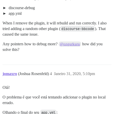
discourse-debug
app.yml
When I remove the plugin, it will rebuild and run correctly. I also
tried adding a random other plugin (
discourse-bbcode
). That
caused the same issue.
Any pointers how to debug more?
how did you
@ozgurkuru
solve this?
jomaxro
(Joshua Rosenfeld)
4
Janeiro 31, 2020, 5:10pm
Olá!
O problema é que você está tentando adicionar o plugin no local
errado.
Olhando o final do seu
app.yml
: