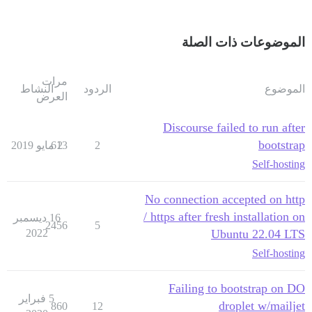
الموضوعات ذات الصلة
مرات
الموضوع
الردود
النشاط
العرض
Discourse failed to run after
bootstrap
2
2 مايو 2019
613
Self-hosting
No connection accepted on http
/ https after fresh installation on
16 ديسمبر
2456
5
2022
Ubuntu 22.04 LTS
Self-hosting
Failing to bootstrap on DO
5 فبراير
droplet w/mailjet
860
12