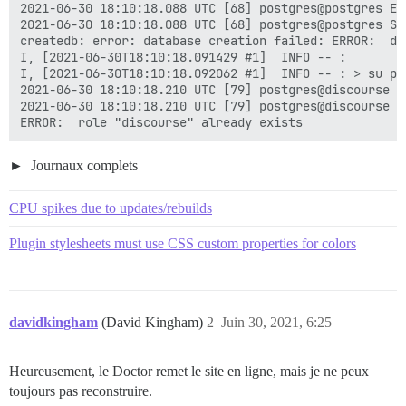
2021-06-30 18:10:18.088 UTC [68] postgres@postgres ER
2021-06-30 18:10:18.088 UTC [68] postgres@postgres ST
createdb: error: database creation failed: ERROR:  da
I, [2021-06-30T18:10:18.091429 #1]  INFO -- :

I, [2021-06-30T18:10:18.092062 #1]  INFO -- : > su po
2021-06-30 18:10:18.210 UTC [79] postgres@discourse E
2021-06-30 18:10:18.210 UTC [79] postgres@discourse S
Journaux complets
CPU spikes due to updates/rebuilds
Plugin stylesheets must use CSS custom properties for colors
davidkingham
(David Kingham)
2
Juin 30, 2021, 6:25
Heureusement, le Doctor remet le site en ligne, mais je ne peux
toujours pas reconstruire.