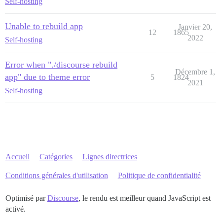
Self-hosting
Unable to rebuild app
Janvier 20,
12
1865
2022
Self-hosting
Error when "./discourse rebuild
Décembre 1,
app" due to theme error
5
1824
2021
Self-hosting
Accueil
Catégories
Lignes directrices
Conditions générales d'utilisation
Politique de confidentialité
Optimisé par
Discourse
, le rendu est meilleur quand JavaScript est
activé.