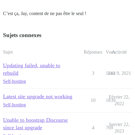
C’est ça, Jay, content de ne pas être le seul !
Sujets connexes
Sujet
Réponses
Vues
Activité
Updating failed, unable to
rebuild
3
1212
Juin 9, 2021
Self-hosting
Latest site upgrade not working
Février 22,
10
1839
2022
Self-hosting
Unable to boostrap Discourse
Janvier 22,
since last upgrade
4
769
2023