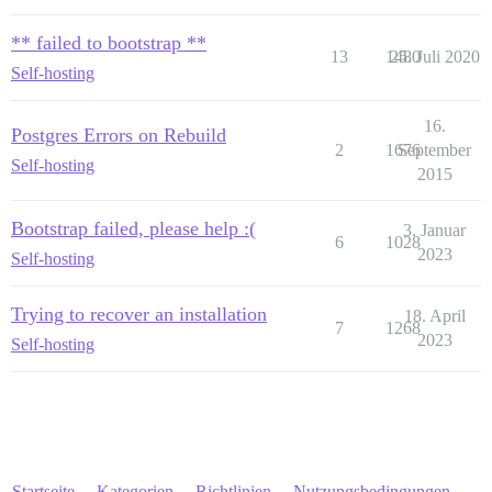
** failed to bootstrap **
13
1480
25. Juli 2020
Self-hosting
16.
Postgres Errors on Rebuild
2
1676
September
Self-hosting
2015
Bootstrap failed, please help :(
3. Januar
6
1028
2023
Self-hosting
Trying to recover an installation
18. April
7
1268
2023
Self-hosting
Startseite
Kategorien
Richtlinien
Nutzungsbedingungen