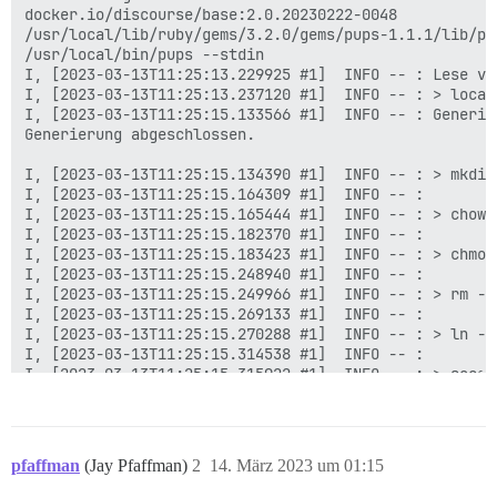
docker.io/discourse/base:2.0.20230222-0048

/usr/local/lib/ruby/gems/3.2.0/gems/pups-1.1.1/lib/pup
/usr/local/bin/pups --stdin

I, [2023-03-13T11:25:13.229925 #1]  INFO -- : Lese von
I, [2023-03-13T11:25:13.237120 #1]  INFO -- : > local
I, [2023-03-13T11:25:15.133566 #1]  INFO -- : Generie
Generierung abgeschlossen.

I, [2023-03-13T11:25:15.134390 #1]  INFO -- : > mkdir
I, [2023-03-13T11:25:15.164309 #1]  INFO -- :

I, [2023-03-13T11:25:15.165444 #1]  INFO -- : > chown
I, [2023-03-13T11:25:15.182370 #1]  INFO -- :

I, [2023-03-13T11:25:15.183423 #1]  INFO -- : > chmod
I, [2023-03-13T11:25:15.248940 #1]  INFO -- :

I, [2023-03-13T11:25:15.249966 #1]  INFO -- : > rm -f
I, [2023-03-13T11:25:15.269133 #1]  INFO -- :

I, [2023-03-13T11:25:15.270288 #1]  INFO -- : > ln -s
I, [2023-03-13T11:25:15.314538 #1]  INFO -- :

I, [2023-03-13T11:25:15.315922 #1]  INFO -- : > socat
2023/03/13 11:25:16 socat[18] E connect(6, AF=1 "/sha
I, [2023-03-13T11:25:16.264579 #1]  INFO -- :

I, [2023-03-13T11:25:16.265205 #1]  INFO -- : > rm -f
I, [2023-03-13T11:25:16.330415 #1]  INFO -- :

pfaffman
(Jay Pfaffman)
2
14. März 2023 um 01:15
I, [2023-03-13T11:25:16.331258 #1]  INFO -- : > rm -f
I, [2023-03-13T11:25:16.334530 #1]  INFO -- :
