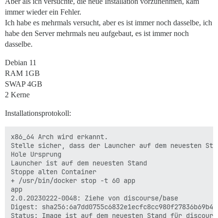
Aber als ich versuchte, die neue Installation vorzunehmen, kam
immer wieder ein Fehler.
Ich habe es mehrmals versucht, aber es ist immer noch dasselbe, ich
habe den Server mehrmals neu aufgebaut, es ist immer noch
dasselbe.
Debian 11
RAM 1GB
SWAP 4GB
2 Kerne
Installationsprotokoll:
x86_64 Arch wird erkannt.

Stelle sicher, dass der Launcher auf dem neuesten Stan
Hole Ursprung

Launcher ist auf dem neuesten Stand

Stoppe alten Container

+ /usr/bin/docker stop -t 60 app

app

2.0.20230222-0048: Ziehe von discourse/base

Digest: sha256:6a7dd0755c6832e1ecfc8cc980f27836b69b41
Status: Image ist auf dem neuesten Stand für discours