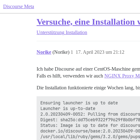
Discourse Meta
Versuche, eine Installation
Unterstützung
Installation
Norike
(Norike)
1
17. April 2023 um 21:12
Ich habe Discourse auf einer CentOS-Maschine gem
Falls es hilft, verwenden wir auch
NGINX Proxy Ma
Die Installation funktionierte einige Wochen lang, 
Ensuring launcher is up to date

Launcher is up-to-date

2.0.20230409-0052: Pulling from discours
Digest: sha256:dd75ceb9322f79629f8b0bf78
Status: Image is up to date for discours
docker.io/discourse/base:2.0.20230409-00
/usr/local/lib/ruby/gems/3.2.0/gems/pups