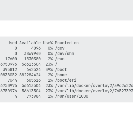
   Used Available Use% Mounted on

      0      4096   0% /dev

      0   3869940   0% /dev/shm

  17600   1530380   2% /run

6750976  56613504  23% /

 395812    642524  39% /boot

0838052 882284424   2% /home

   7644    605516   2% /boot/efi

6750976  56613504  23% /var/lib/docker/overlay2/a9c2622d
6750976  56613504  23% /var/lib/docker/overlay2/76527393