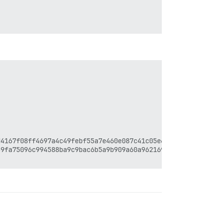
4167f08ff4697a4c49febf55a7e460e087c41c05e6c1bbd321b13f62
9fa75096c994588ba9c9bac6b5a9b909a60a962169b83f7c8a213b7f