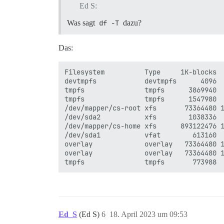
Ed S:
Was sagt
df -T
dazu?
Das:
Filesystem          Type     1K-blocks  
devtmpfs            devtmpfs      4096  
tmpfs               tmpfs      3869940  
tmpfs               tmpfs      1547980  
/dev/mapper/cs-root xfs       73364480 1
/dev/sda2           xfs        1038336  
/dev/mapper/cs-home xfs      893122476 1
/dev/sda1           vfat        613160  
overlay             overlay   73364480 1
overlay             overlay   73364480 1
Ed_S
(Ed S)
6
18. April 2023 um 09:53