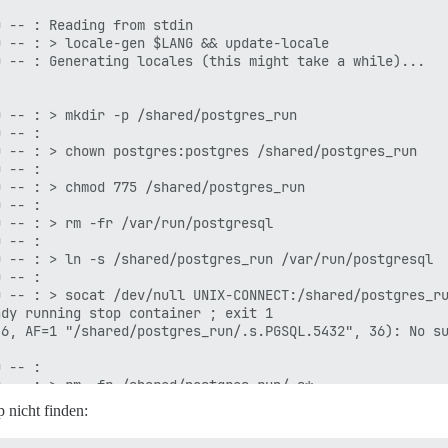
 -- : Reading from stdin

 -- : > locale-gen $LANG && update-locale

 -- : Generating locales (this might take a while)...

 -- : > mkdir -p /shared/postgres_run

 -- :

 -- : > chown postgres:postgres /shared/postgres_run

 -- :

 -- : > chmod 775 /shared/postgres_run

 -- :

 -- : > rm -fr /var/run/postgresql

 -- :

 -- : > ln -s /shared/postgres_run /var/run/postgresql

 -- :

 -- : > socat /dev/null UNIX-CONNECT:/shared/postgres_ru
dy running stop container ; exit 1

6, AF=1 "/shared/postgres_run/.s.PGSQL.5432", 36): No su
 -- :

 -- : > rm -fr /shared/postgres_run/.s*

 -- :

 nicht finden:
 -- : > rm -fr /shared/postgres_run/*.pid

 -- :
