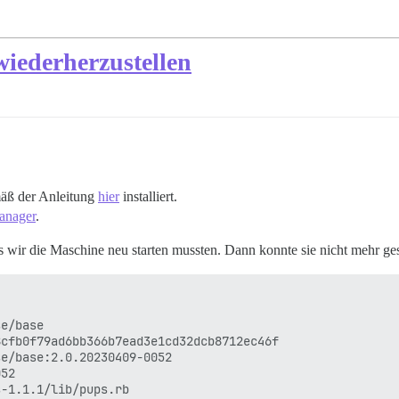
 wiederherzustellen
äß der Anleitung
hier
installiert.
nager
.
bis wir die Maschine neu starten mussten. Dann konnte sie nicht mehr ge
e/base

cfb0f79ad6bb366b7ead3e1cd32dcb8712ec46f

e/base:2.0.20230409-0052

52

-1.1.1/lib/pups.rb
