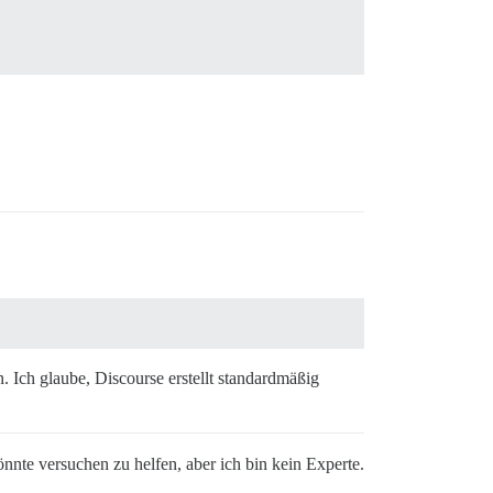
p

main.pg_

:

hown:

n:

0755 -o



 Ich glaube, Discourse erstellt standardmäßig
/main' w

ten_addr

te versuchen zu helfen, aber ich bin kein Experte.
ynchrono

d_buffer
