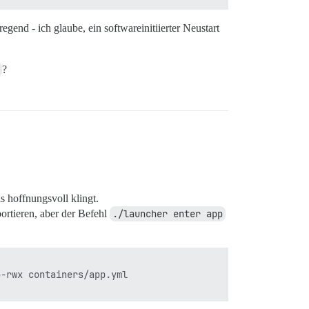
gend - ich glaube, ein softwareinitiierter Neustart
iscourse

file or directory

?
vileges on database discourse to discourse;"' || true

file or directory

public owner to discourse;"'

file or directory

 hoffnungsvoll klingt.
ortieren, aber der Befehl
./launcher enter app
iled with return #<Process::Status: pid 55 exit 2>

:in `spawn'

db_user;\\\"'"

-rwx containers/app.yml

e than one.
