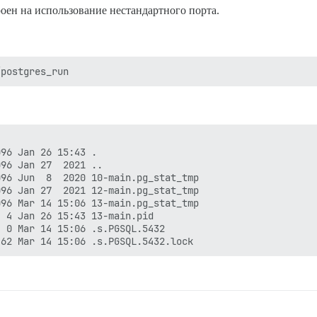
роен на использование нестандартного порта.
 -- : 

 -- : > chown -R postgres:postgres /shared/postgres_data
 -- : 

 -- : > chown -R postgres:postgres /var/run/postgresql

 -- : 

 -- : > /root/upgrade_postgres

 -- : 

 -- : > rm /root/upgrade_postgres

 -- : 

 -- : Replacing data_directory = '/var/lib/postgresql/13
 -- : Replacing (?-mix:#?listen_addresses *=.*) with lis
 -- : Replacing (?-mix:#?synchronous_commit *=.*) with s
96 Jan 26 15:43 .

 -- : Replacing (?-mix:#?shared_buffers *=.*) with share
96 Jan 27  2021 ..

 -- : Replacing (?-mix:#?work_mem *=.*) with work_mem = 
96 Jun  8  2020 10-main.pg_stat_tmp

 -- : Replacing (?-mix:#?default_text_search_config *=.*
96 Jan 27  2021 12-main.pg_stat_tmp

 -- : > install -d -m 0755 -o postgres -g postgres /shar
96 Mar 14 15:06 13-main.pg_stat_tmp

 -- : 

 4 Jan 26 15:43 13-main.pid

 -- : Replacing (?-mix:#?checkpoint_segments *=.*) with 
 0 Mar 14 15:06 .s.PGSQL.5432

 -- : Replacing (?-mix:#?logging_collector *=.*) with lo
 -- : Replacing (?-mix:#?log_min_duration_statement *=.*
 -- : Replacing (?-mix:^#local +replication +postgres +p
 -- : Replacing (?-mix:^host.*all.*all.*127.*$) with hos
 -- : Replacing (?-mix:^host.*all.*all.*::1\/128.*$) wit
 -- : > HOME=/var/lib/postgresql USER=postgres exec chps
 -- : > sleep 5
