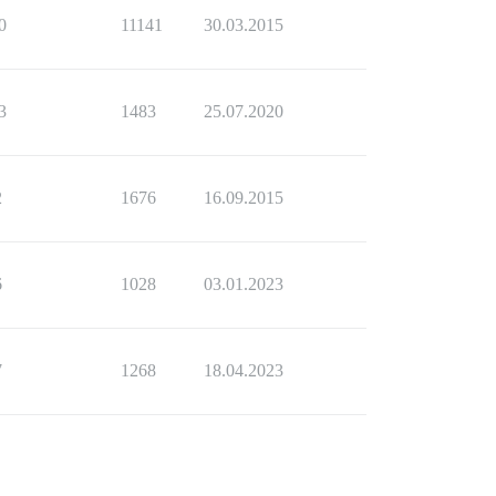
0
11141
30.03.2015
3
1483
25.07.2020
iled with return #<Process::Status: pid 55 exit 2>

:in `spawn'

_user;\"'"

2
1676
16.09.2015
e than one.

6
1028
03.01.2023
7
1268
18.04.2023