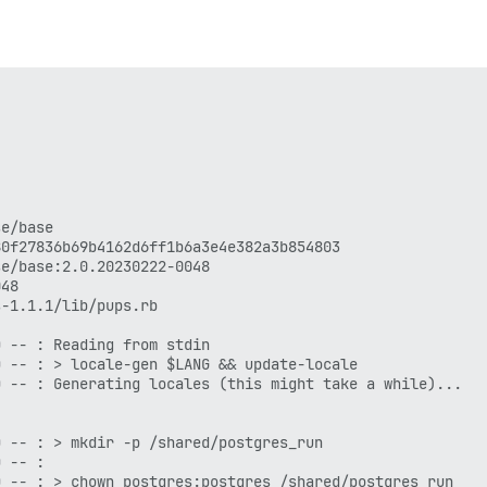
e/base

0f27836b69b4162d6ff1b6a3e4e382a3b854803

e/base:2.0.20230222-0048

48

-1.1.1/lib/pups.rb

 -- : Reading from stdin

 -- : > locale-gen $LANG && update-locale

 -- : Generating locales (this might take a while)...

 -- : > mkdir -p /shared/postgres_run

 -- : 

 -- : > chown postgres:postgres /shared/postgres_run
