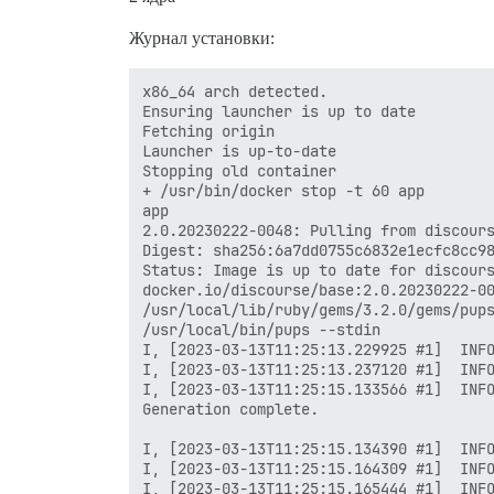
Журнал установки:
x86_64 arch detected.

Ensuring launcher is up to date

Fetching origin

Launcher is up-to-date

Stopping old container

+ /usr/bin/docker stop -t 60 app

app

2.0.20230222-0048: Pulling from discours
Digest: sha256:6a7dd0755c6832e1ecfc8cc98
Status: Image is up to date for discours
docker.io/discourse/base:2.0.20230222-00
/usr/local/lib/ruby/gems/3.2.0/gems/pups
/usr/local/bin/pups --stdin

I, [2023-03-13T11:25:13.229925 #1]  INFO
I, [2023-03-13T11:25:13.237120 #1]  INFO
I, [2023-03-13T11:25:15.133566 #1]  INFO
Generation complete.

I, [2023-03-13T11:25:15.134390 #1]  INFO
I, [2023-03-13T11:25:15.164309 #1]  INFO
I, [2023-03-13T11:25:15.165444 #1]  INFO