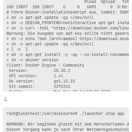
                                 Dload  Upload   Tota
100 13857  100 13857    0     0   6805      0  0:00:0
# Führe Docker-Installationsskript aus, Commit: 3d8fe
+ sh -c apt-get update -qq >/dev/null

+ sh -c DEBIAN_FRONTEND=noninteractive apt-get instal
+ sh -c curl -fsSL "https://download.docker.com/linux
Warnung: Die Ausgabe von apt-key sollte nicht geparst
+ sh -c echo "deb [arch=amd64] https://download.docke
+ sh -c apt-get update -qq >/dev/null

+ [ -n  ]

+ sh -c apt-get install -y -qq --no-install-recommend
+ sh -c docker version

Client: Docker Engine - Community

 Version:           20.10.2

 API version:       1.41

 Go version:        go1.13.15

 Git commit:        2291f61

 Built:             Mon Dec 28 16:17:32 2020

 OS/Arch:           linux/amd64

 Context:           default

 Experimental:      true

root@localhost:/var/discourse# ./launcher stop app

Server: Docker Engine - Community

 Engine:

WARNUNG: Wir beginnen gleich mit dem Herunterladen de
  Version:          20.10.2

Dieser Vorgang kann je nach Ihrer Netzwerkgeschwindig