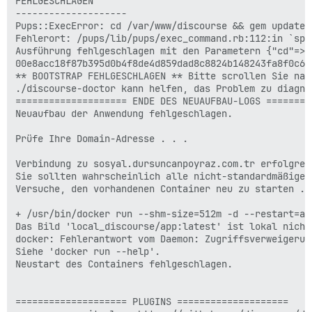
FEHLGESCHLAGEN

--------------------

Pups::ExecError: cd /var/www/discourse && gem update 
Fehlerort: /pups/lib/pups/exec_command.rb:112:in `spaw
Ausführung fehlgeschlagen mit den Parametern {"cd"=>"
00e8acc18f87b395d0b4f8de4d859dad8c8824b148243fa8f0c608
** BOOTSTRAP FEHLGESCHLAGEN ** Bitte scrollen Sie nac
./discourse-doctor kann helfen, das Problem zu diagnos
==================== ENDE DES NEUAUFBAU-LOGS =========
Neuaufbau der Anwendung fehlgeschlagen.

Prüfe Ihre Domain-Adresse . . .

Verbindung zu sosyal.dursuncanpoyraz.com.tr erfolgreic
Sie sollten wahrscheinlich alle nicht-standardmäßigen
Versuche, den vorhandenen Container neu zu starten . .
+ /usr/bin/docker run --shm-size=512m -d --restart=al
Das Bild 'local_discourse/app:latest' ist lokal nicht 
docker: Fehlerantwort vom Daemon: Zugriffsverweigerun
Siehe 'docker run --help'.

Neustart des Containers fehlgeschlagen.

==================== PLUGINS ====================
