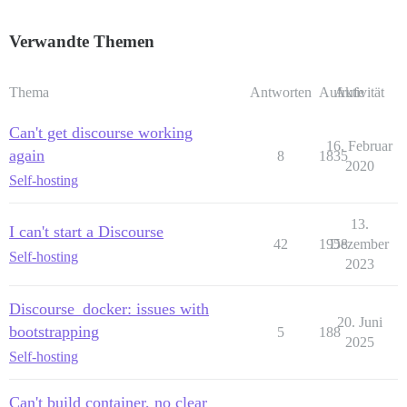
Verwandte Themen
Thema
Antworten
Aufrufe
Aktivität
Can't get discourse working
16. Februar
again
8
1835
2020
Self-hosting
13.
I can't start a Discourse
42
1958
Dezember
Self-hosting
2023
Discourse_docker: issues with
20. Juni
bootstrapping
5
188
2025
Self-hosting
Can't build container, no clear