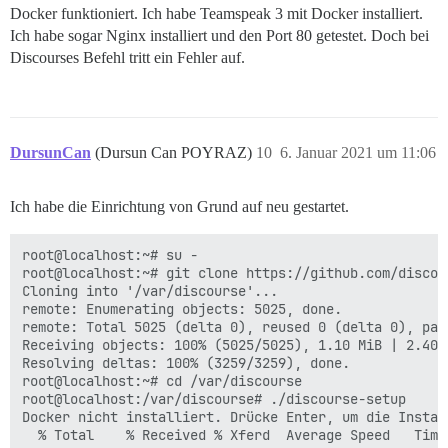
Docker funktioniert. Ich habe Teamspeak 3 mit Docker installiert.
Ich habe sogar Nginx installiert und den Port 80 getestet. Doch bei
Discourses Befehl tritt ein Fehler auf.
DursunCan
(Dursun Can POYRAZ)
10
6. Januar 2021 um 11:06
Ich habe die Einrichtung von Grund auf neu gestartet.
root@localhost:~# su -

root@localhost:~# git clone https://github.com/discou
Cloning into '/var/discourse'...

remote: Enumerating objects: 5025, done.

remote: Total 5025 (delta 0), reused 0 (delta 0), pack
Receiving objects: 100% (5025/5025), 1.10 MiB | 2.40 M
Resolving deltas: 100% (3259/3259), done.

root@localhost:~# cd /var/discourse

root@localhost:/var/discourse# ./discourse-setup

Docker nicht installiert. Drücke Enter, um die Instal
  % Total    % Received % Xferd  Average Speed   Time