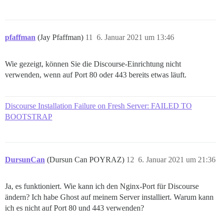
         Weitere Informationen finden Sie unter https
Port 80 scheint bereits belegt zu sein.

Dies zeigt Ihnen, welcher Befehl Port 80 verwendet.

pfaffman
(Jay Pfaffman)
11
6. Januar 2021 um 13:46
COMMAND  PID     USER   FD   TYPE DEVICE SIZE/OFF NODE
nginx    958     root    8u  IPv4  20899      0t0  TCP
nginx    958     root    9u  IPv6  20901      0t0  TCP
Wie gezeigt, können Sie die Discourse-Einrichtung nicht
nginx   3368 www-data    8u  IPv4  20899      0t0  TCP
verwenden, wenn auf Port 80 oder 443 bereits etwas läuft.
nginx   3368 www-data    9u  IPv6  20901      0t0  TCP
Wenn Sie Discourse gleichzeitig mit einem anderen Web
ausführen möchten, müssen Sie einen anderen Port binde
Discourse Installation Failure on Fresh Server: FAILED TO
BOOTSTRAP
Siehe https://meta.discourse.org/t/17247

Wenn Sie bereits konfiguriertes Discourse neu konfigu
./launcher stop app

DursunCan
(Dursun Can POYRAZ)
12
6. Januar 2021 um 21:36
Ja, es funktioniert. Wie kann ich den Nginx-Port für Discourse
ändern? Ich habe Ghost auf meinem Server installiert. Warum kann
ich es nicht auf Port 80 und 443 verwenden?