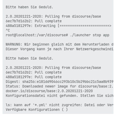
  API version:      1.41 (minimale Version 1.12)

  Go version:       go1.13.15

Bitte haben Sie Geduld.

  Git commit:       8891c58

  Built:            Mon Dec 28 16:15:09 2020

2.0.20201221-2020: Pulling from discourse/base

  OS/Arch:          linux/amd64

6ec7b7d162b2: Pull complete 

  Experimental:     false

488a5181297e: Extracting [========================>  
 containerd:

^C

  Version:          1.4.3

root@localhost:/var/discourse# ./launcher stop app

  GitCommit:        269548fa27e0089a8b8278fc4fc781d7f6
 runc:

WARNUNG: Wir beginnen gleich mit dem Herunterladen de
  Version:          1.0.0-rc92

Dieser Vorgang kann je nach Ihrer Netzwerkgeschwindig
  GitCommit:        ff819c7e9184c13b7c2607fe6c30ae1940
 docker-init:

Bitte haben Sie Geduld.

  Version:          0.19.0

  GitCommit:        de40ad0

2.0.20201221-2020: Pulling from discourse/base

Wenn Sie Docker als Nicht-Root-Benutzer verwenden möc
6ec7b7d162b2: Pull complete 

den Benutzernamen zur Gruppe "docker" hinzuzufügen, z.
488a5181297e: Pull complete 

Digest: sha256:e181dd9046cc293b10c5b29bbc21c5aa8b939b
  sudo usermod -aG docker your-user

Status: Downloaded newer image for discourse/base:2.0.
docker.io/discourse/base:2.0.20201221-2020

Denken Sie daran, dass Sie sich ausloggen und wieder 
Konfigurationsdatei nicht gefunden. Stellen Sie siche
WARNUNG: Das Hinzufügen eines Benutzers zur Gruppe "d
ls: kann auf '*.yml' nicht zugreifen: Datei oder Verz
         Container auszuführen, die verwendet werden 
         Docker-Host zu erlangen.
