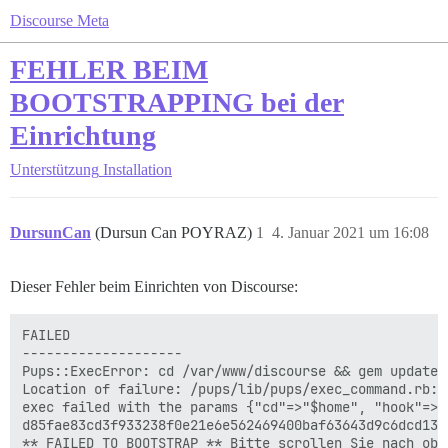
Discourse Meta
FEHLER BEIM
BOOTSTRAPPING bei der
Einrichtung
Unterstützung
Installation
DursunCan
(Dursun Can POYRAZ)
1
4. Januar 2021 um 16:08
Dieser Fehler beim Einrichten von Discourse:
FAILED

--------------------

Pups::ExecError: cd /var/www/discourse && gem update 
Location of failure: /pups/lib/pups/exec_command.rb:11
exec failed with the params {"cd"=>"$home", "hook"=>"
d85fae83cd3f933238f0e21e6e562469400baf63643d9c6dcd138c
** FAILED TO BOOTSTRAP ** Bitte scrollen Sie nach obe