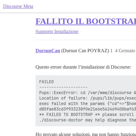
Discourse Meta
FALLITO IL BOOTSTRAP du
Supporto
Installazione
DursunCan
(Dursun Can POYRAZ)
1
4 Gennaio
Questo errore durante l’installazione di Discourse:
FAILED

--------------------

Pups::ExecError: cd /var/www/discourse &
Location of failure: /pups/lib/pups/exec
exec failed with the params {"cd"=>"$hom
d85fae83cd3f933238f0e21e6e562469400baf63
** FAILED TO BOOTSTRAP ** please scroll 
Ho provato alcune soluzioni, ma non hanno funzion