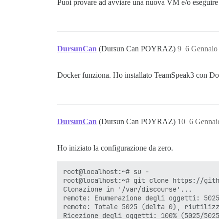
Puoi provare ad avviare una nuova VM e/o eseguire 
DursunCan
(Dursun Can POYRAZ)
9
6 Gennaio
Docker funziona. Ho installato TeamSpeak3 con Docke
DursunCan
(Dursun Can POYRAZ)
10
6 Gennai
Ho iniziato la configurazione da zero.
root@localhost:~# su -

root@localhost:~# git clone https://gith
Clonazione in '/var/discourse'...

remote: Enumerazione degli oggetti: 5025
remote: Totale 5025 (delta 0), riutilizz
Ricezione degli oggetti: 100% (5025/5025