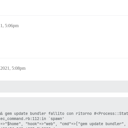
21, 5:06pm
 2021, 5:08pm
& gem update bundler fallito con ritorno #<Process::Stat
ec_command.rb:112:in `spawn'

=>"$home", "hook"=>"web", "cmd"=>["gem update bundler", 