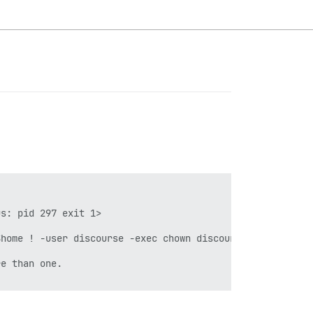
s: pid 297 exit 1>

home ! -user discourse -exec chown discourse {} \\+"]}

e than one.
