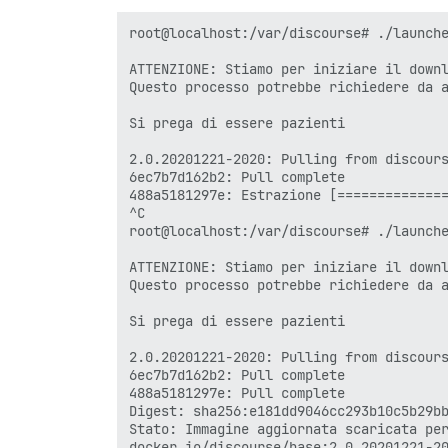
 Experimental:      true

root@localhost:/var/discourse# ./launche
Server: Docker Engine - Community

 Engine:

ATTENZIONE: Stiamo per iniziare il downl
  Version:          20.10.2

Questo processo potrebbe richiedere da a
  API version:      1.41 (versione minim
  Go version:       go1.13.15

Si prega di essere pazienti

  Git commit:       8891c58

  Built:            Mon Dec 28 16:15:09 
2.0.20201221-2020: Pulling from discours
  OS/Arch:          linux/amd64

6ec7b7d162b2: Pull complete 

  Experimental:     false

488a5181297e: Estrazione [==============
 containerd:

^C

  Version:          1.4.3

root@localhost:/var/discourse# ./launche
  GitCommit:        269548fa27e0089a8b82
 runc:

ATTENZIONE: Stiamo per iniziare il downl
  Version:          1.0.0-rc92

Questo processo potrebbe richiedere da a
  GitCommit:        ff819c7e9184c13b7c26
 docker-init:

Si prega di essere pazienti

  Version:          0.19.0

  GitCommit:        de40ad0

2.0.20201221-2020: Pulling from discours
Se desideri utilizzare Docker come utent
6ec7b7d162b2: Pull complete 

di aggiungere il tuo utente al gruppo "d
488a5181297e: Pull complete 

Digest: sha256:e181dd9046cc293b10c5b29bb
  sudo usermod -aG docker tuo-utente

Stato: Immagine aggiornata scaricata per
docker.io/discourse/base:2.0.20201221-20