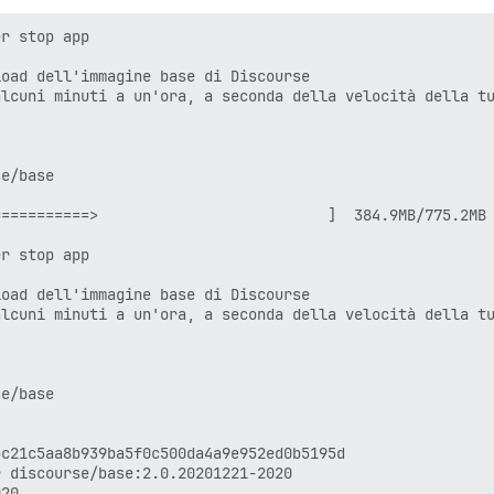
r stop app

oad dell'immagine base di Discourse

lcuni minuti a un'ora, a seconda della velocità della tu
a 1.12)

2020

e/base

==========>                          ]  384.9MB/775.2MB

r stop app

78fc4fc781d7f65a939b

oad dell'immagine base di Discourse

lcuni minuti a un'ora, a seconda della velocità della tu
07fe6c30ae19403a7aff

e/base

e non root, dovresti ora considerare

ocker" con un comando simile a:

c21c5aa8b939ba5f0c500da4a9e952ed0b5195d

 discourse/base:2.0.20201221-2020

20
