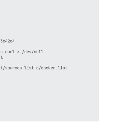


3e42e4

s curl > /dev/null

l

t/sources.list.d/docker.list
