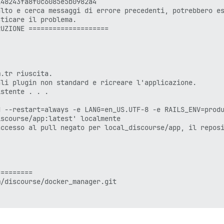
48243fa8f0c6085e5b0982a4

lto e cerca messaggi di errore precedenti, potrebbero es
ticare il problema.

UZIONE ====================

.tr riuscita.

li plugin non standard e ricreare l'applicazione.

stente . . . 

d --restart=always -e LANG=en_US.UTF-8 -e RAILS_ENV=prod
scourse/app:latest' localmente

ccesso al pull negato per local_discourse/app, il reposi
========

/discourse/docker_manager.git

rse/blob/master/lib/plugin/metadata.rb per l'elenco uffi