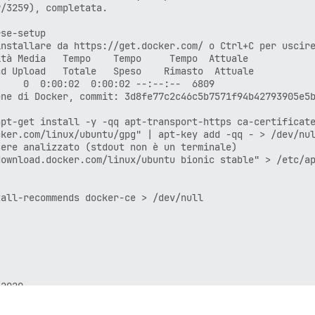
/3259), completata.

se-setup

nstallare da https://get.docker.com/ o Ctrl+C per uscire
tà Media   Tempo    Tempo     Tempo  Attuale

d Upload   Totale   Speso    Rimasto  Attuale

    0  0:00:02  0:00:02 --:--:--  6809

ne di Docker, commit: 3d8fe77c2c46c5b7571f94b42793905e5b
pt-get install -y -qq apt-transport-https ca-certificate
ker.com/linux/ubuntu/gpg" | apt-key add -qq - > /dev/nul
ere analizzato (stdout non è un terminale)

ownload.docker.com/linux/ubuntu bionic stable" > /etc/ap
all-recommends docker-ce > /dev/null

2020
