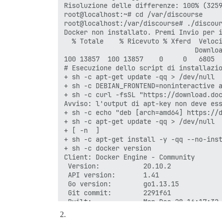
Risoluzione delle differenze: 100% (3259
root@localhost:~# cd /var/discourse

root@localhost:/var/discourse# ./discour
Docker non installato. Premi Invio per i
  % Totale    % Ricevuto % Xferd  Veloci
                                 Downloa
100 13857  100 13857    0     0   6805  
# Esecuzione dello script di installazio
+ sh -c apt-get update -qq > /dev/null

+ sh -c DEBIAN_FRONTEND=noninteractive a
+ sh -c curl -fsSL "https://download.doc
Avviso: l'output di apt-key non deve ess
+ sh -c echo "deb [arch=amd64] https://d
+ sh -c apt-get update -qq > /dev/null

+ [ -n  ]

+ sh -c apt-get install -y -qq --no-inst
+ sh -c docker version

Client: Docker Engine - Community

 Version:           20.10.2

 API version:       1.41

 Go version:        go1.13.15

 Git commit:        2291f61

 Built:             Mon Dec 28 16:17:32 
 OS/Arch:           linux/amd64

 Context:           default
