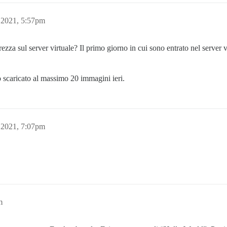
 2021, 5:57pm
ezza sul server virtuale? Il primo giorno in cui sono entrato nel server vi
 scaricato al massimo 20 immagini ieri.
 2021, 7:07pm
m