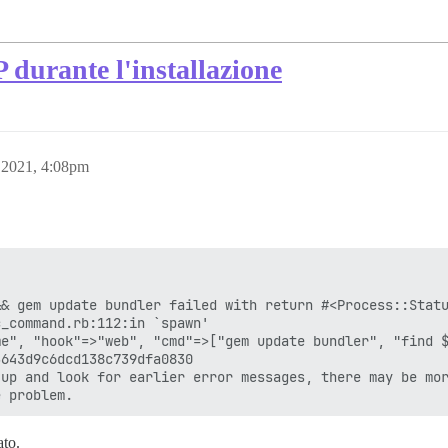
rante l'installazione
 2021, 4:08pm
& gem update bundler failed with return #<Process::Statu
_command.rb:112:in `spawn'

e", "hook"=>"web", "cmd"=>["gem update bundler", "find $
643d9c6dcd138c739dfa0830

up and look for earlier error messages, there may be mor
ato.