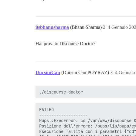
itsbhanusharma
(Bhanu Sharma)
2
4 Gennaio 20
Hai provato Discourse Doctor?
DursunCan
(Dursun Can POYRAZ)
3
4 Gennaio
FAILED

--------------------

Pups::ExecError: cd /var/www/discourse &
Posizione dell'errore: /pups/lib/pups/ex
Esecuzione fallita con i parametri {"cd"