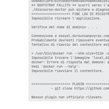
00e8acc18f87b395d0b4f8de4d859dad8c8824b1
** BOOTSTRAP FALLITO ** scorri verso l'a
./discourse-doctor può aiutare a diagnos
==================== FINE LOG DI RICOSTR
Impossibile ricreare l'applicazione.

Verifica del nome di dominio . . .

Connessione a sosyal.dursuncanpoyraz.com
Probabilmente dovresti rimuovere eventua
Tentativo di riavvio del contenitore esi
+ /usr/bin/docker run --shm-size=512m -
Impossibile trovare l'immagine 'local_di
docker: Errore di risposta dal demone: a
Vedi 'docker run --help'.

Impossibile riavviare il contenitore.

==================== PLUGIN ============
          - git clone https://github.com
Nessun plugin non ufficiale rilevato.

Vedi https://github.com/discourse/discou