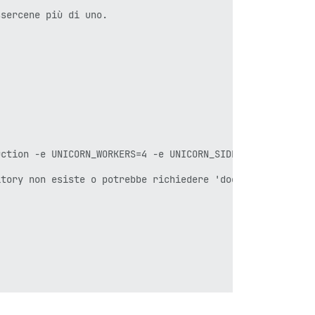
sercene più di uno.

uction -e UNICORN_WORKERS=4 -e UNICORN_SIDEKIQS=1 -e RUBY
tory non esiste o potrebbe richiedere 'docker login': ne
ciale.
