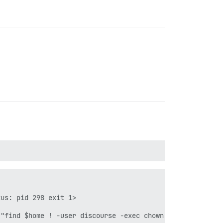
us: pid 298 exit 1>

"find $home ! -user discourse -exec chown discourse {} \