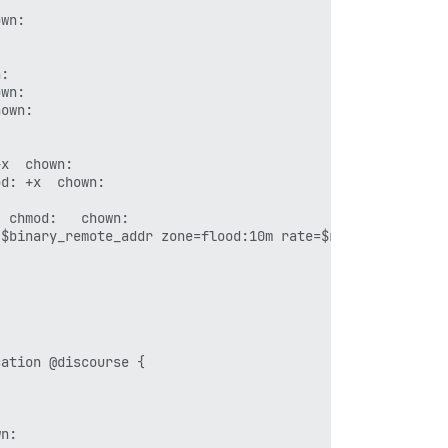
wn:

:

wn:

own:

x  chown:

d: +x  chown:

 chmod:   chown:

$binary_remote_addr zone=flood:10m rate=$reqs_per_second
ation @discourse {

n:
