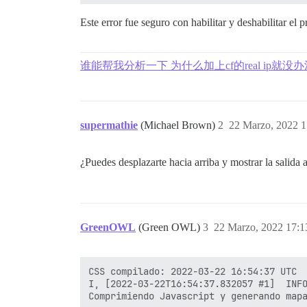
Este error fue seguro con habilitar y deshabilitar e
谁能帮我分析一下 为什么加上cf的real ip就没办法r
supermathie
(Michael Brown)
2
22 Marzo, 2022 1
¿Puedes desplazarte hacia arriba y mostrar la salida
GreenOWL
(Green OWL)
3
22 Marzo, 2022 17:1
CSS compilado: 2022-03-22 16:54:37 UTC

I, [2022-03-22T16:54:37.832057 #1]  INFO
Comprimiendo Javascript y generando mapa