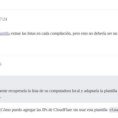
 falló con retorno #<Process::Status: pid 1487 exit 8>

/gems/2.7.0/gems/pups-1.1.1/lib/pups/exec_command.rb:117
-cloudflare-ips\"

7de9f0f7b45cb6cf2ac6d757

7:24
ate hacia arriba y busca mensajes de error anteriores, p
sticar el problema.

antilla
extrae las listas en cada compilación, pero esto no debería ser un
6
te recuperaría la lista de su computadora local y adaptaría la plantilla 
.
Cómo puedo agregar las IPs de CloudFlare sin usar esta plantilla
clou