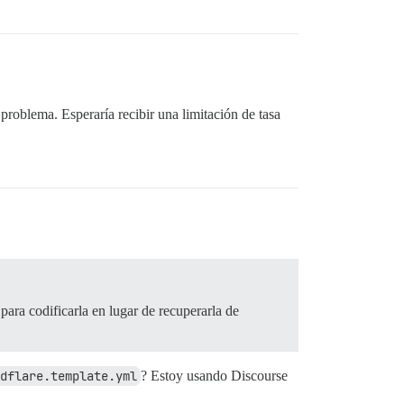
:in `spawn'

uede haber más de uno.

 problema. Esperaría recibir una limitación de tasa
para codificarla en lugar de recuperarla de
dflare.template.yml
? Estoy usando Discourse