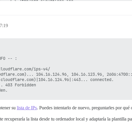
 -- : > /tmp/add-cloudflare-ips

udflare.com/ips-v4/

dflare.com)... 104.16.124.96, 104.16.123.96, 2606:4700::
udflare.com)|104.16.124.96|:443... conectado.

sta... 403 Forbidden

7:19
.

 -- :

 -- : Terminando procesos asíncronos

 -- : Enviando INT a HOME=/var/lib/postgresql USER=postg
ecibida solicitud de apagado rápido

FO -- : 

 -- : Enviando TERM a exec chpst -u redis -U redis /usr/
 SIGTERM scheduling shutdown...

loudflare.com/ips-v4/

bortando transacciones activas

dflare.com)... 104.16.124.96, 104.16.123.96, 2606:4700::
l proceso secundario \"logical replication launcher\" (P
cloudflare.com)|104.16.124.96|:443... connected.

pagando

. 403 Forbidden

quested shutdown...

do la instantánea final de RDB antes de salir.

dado en disco

stá listo para salir, adiós...

l sistema de bases de datos está apagado

btener su
lista de IPs
. Puedes intentarlo de nuevo, preguntarles por qué o
recuperaría la lista desde tu ordenador local y adaptaría la plantilla pa