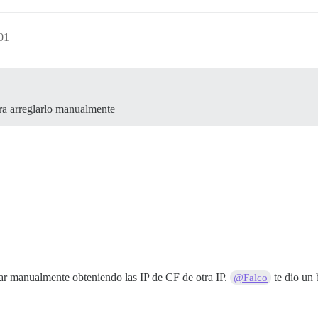
01
ara arreglarlo manualmente
star manualmente obteniendo las IP de CF de otra IP.
te dio un 
@Falco