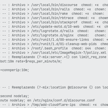
 -- : Archivo > /usr/local/bin/discourse  chmod: +x  cho
 -- : Archivo > /usr/local/bin/rails  chmod: +x  chown:

 -- : Archivo > /usr/local/bin/rake  chmod: +x  chown:

 -- : Archivo > /usr/local/bin/rbtrace  chmod: +x  chown
 -- : Archivo > /usr/local/bin/stackprof  chmod: +x  cho
 -- : Archivo > /etc/update-motd.d/10-web  chmod: +x  ch
 -- : Archivo > /etc/logrotate.d/rails  chmod:   chown:

 -- : Archivo > /etc/logrotate.d/nginx  chmod:   chown:

 -- : Archivo > /etc/runit/1.d/00-ensure-links  chmod: +
 -- : Archivo > /etc/runit/1.d/01-cleanup-web-pids  chmo
 -- : Archivo > /root/.bash_profile  chmod: 644  chown:

 -- : Archivo > /usr/local/etc/ImageMagick-7/policy.xml 
 -- : Reemplazando (?-mix:server.+{) con limit_req_zone 
bot:10m rate=$reqs_per_minute/m;

=connperip:10m;

 -- : Reemplazando (?-mix:location @discourse {) con loc
second nodelay;

nute nodelay; en /etc/nginx/conf.d/discourse.conf

 -- : Archivo > /tmp/add-cloudflare-ips  chmod: +x  chow