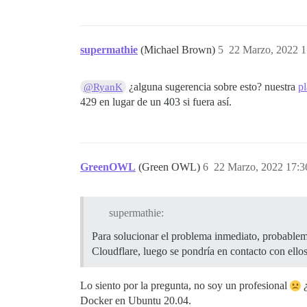
Pups::ExecError: /tmp/add-cloudflare-ips
Ubicación del fallo: /usr/local/lib/ruby
exec falló con los parámetros \"/tmp/add
3123cbaef859e04ff382e3194e1745b88ee6e477
supermathie
(Michael Brown)
5
22 Marzo, 2022 1
** FALLO AL INICIAR ** por favor despláz
./discourse-doctor puede ayudar a diagno
¿alguna sugerencia sobre esto? nuestra
pl
@RyanK
429 en lugar de un 403 si fuera así.
GreenOWL
(Green OWL)
6
22 Marzo, 2022 17:3
supermathie:
Para solucionar el problema inmediato, probablemen
Cloudflare, luego se pondría en contacto con ellos
Lo siento por la pregunta, no soy un profesional
¿
Docker en Ubuntu 20.04.