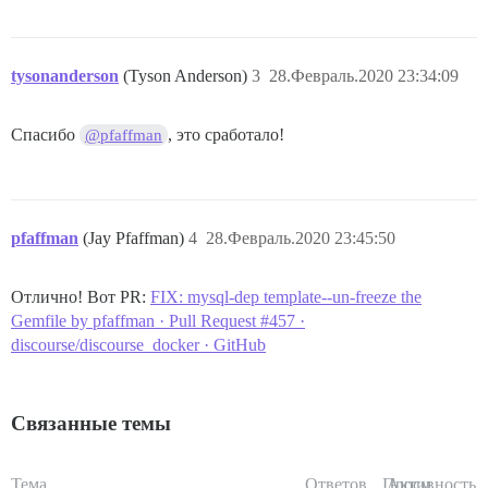
tysonanderson
(Tyson Anderson)
3
28.Февраль.2020 23:34:09
Спасибо
, это сработало!
@pfaffman
pfaffman
(Jay Pfaffman)
4
28.Февраль.2020 23:45:50
Отлично! Вот PR:
FIX: mysql-dep template--un-freeze the
Gemfile by pfaffman · Pull Request #457 ·
discourse/discourse_docker · GitHub
Связанные темы
Тема
Ответов
Просм.
Активность