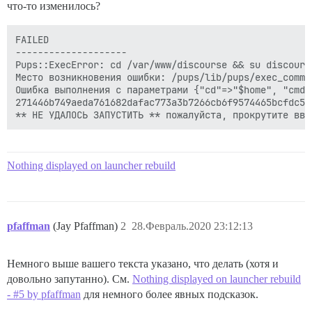
что-то изменилось?
FAILED

--------------------

Pups::ExecError: cd /var/www/discourse && su discours
Место возникновения ошибки: /pups/lib/pups/exec_comma
Ошибка выполнения с параметрами {"cd"=>"$home", "cmd"
271446b749aeda761682dafac773a3b7266cb6f9574465bcfdc50c
Nothing displayed on launcher rebuild
pfaffman
(Jay Pfaffman)
2
28.Февраль.2020 23:12:13
Немного выше вашего текста указано, что делать (хотя и
довольно запутанно). См.
Nothing displayed on launcher rebuild
- #5 by pfaffman
для немного более явных подсказок.