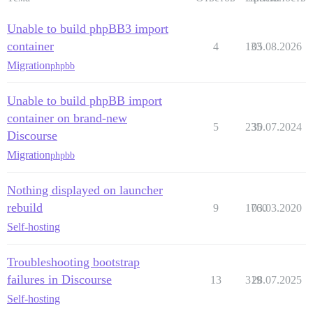
Unable to build phpBB3 import
container
4
133
05.08.2026
Migration
phpbb
Unable to build phpBB import
container on brand-new
5
235
30.07.2024
Discourse
Migration
phpbb
Nothing displayed on launcher
rebuild
9
1760
03.03.2020
Self-hosting
Troubleshooting bootstrap
failures in Discourse
13
319
28.07.2025
Self-hosting