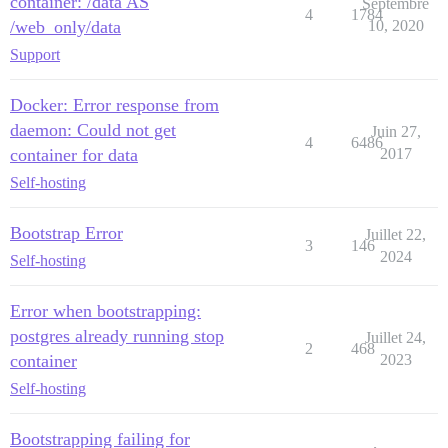
container: /data AS
Septembre
4
1784
/web_only/data
10, 2020
Support
Docker: Error response from
daemon: Could not get
Juin 27,
4
6486
container for data
2017
Self-hosting
Bootstrap Error
Juillet 22,
3
146
2024
Self-hosting
Error when bootstrapping:
postgres already running stop
Juillet 24,
2
468
container
2023
Self-hosting
Bootstrapping failing for