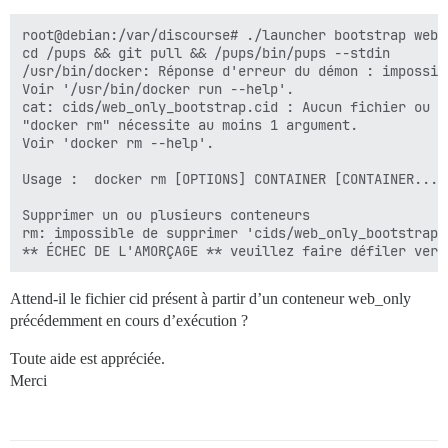
root@debian:/var/discourse# ./launcher bootstrap web_o
cd /pups && git pull && /pups/bin/pups --stdin

/usr/bin/docker: Réponse d'erreur du démon : impossib
Voir '/usr/bin/docker run --help'.

cat: cids/web_only_bootstrap.cid : Aucun fichier ou r
"docker rm" nécessite au moins 1 argument.

Voir 'docker rm --help'.

Usage :  docker rm [OPTIONS] CONTAINER [CONTAINER...] 
Supprimer un ou plusieurs conteneurs

rm: impossible de supprimer 'cids/web_only_bootstrap.
Attend-il le fichier cid présent à partir d’un conteneur web_only
précédemment en cours d’exécution ?
Toute aide est appréciée.
Merci