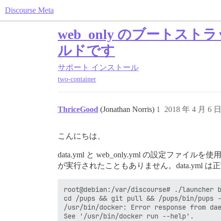
Discourse Meta
web_only のブート
ルドです
サポート
インストール
two-container
ThriceGood
(Jonathan Norris)
1
2018 年 4 月 6 
こんにちは、
data.yml と web_only.yml の設定フ
が実行されたこともありません。data.yml は
root@debian:/var/discourse# ./launcher b
cd /pups && git pull && /pups/bin/pups -
/usr/bin/docker: Error response from dae
See '/usr/bin/docker run --help'.
