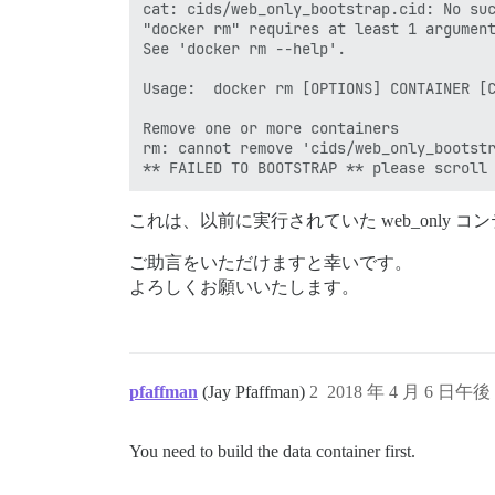
cat: cids/web_only_bootstrap.cid: No suc
"docker rm" requires at least 1 argument
See 'docker rm --help'.

Usage:  docker rm [OPTIONS] CONTAINER [C
Remove one or more containers

rm: cannot remove 'cids/web_only_bootstr
これは、以前に実行されていた web_only 
ご助言をいただけますと幸いです。
よろしくお願いいたします。
pfaffman
(Jay Pfaffman)
2
2018 年 4 月 6 日午後 
You need to build the data container first.