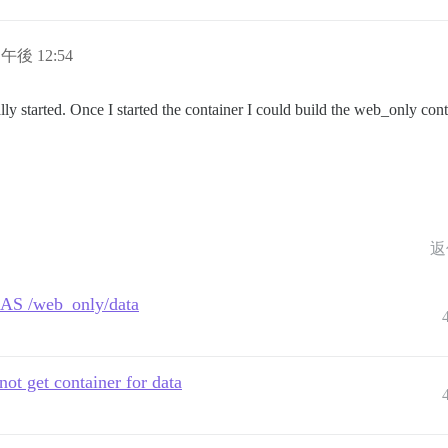
日午後 12:54
ally started. Once I started the container I could build the web_only cont
返
a AS /web_only/data
ot get container for data