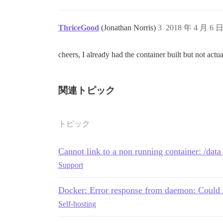
ThriceGood
(Jonathan Norris)
3
2018 年 4 月 6 
cheers, I already had the container built but not actu
関連トピック
トピック
Cannot link to a non running container: /dat
Support
Docker: Error response from daemon: Could n
Self-hosting