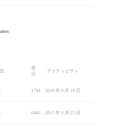
ainer.
表
信
アクティビティ
示
4
1784
2020 年 9 月 10 日
4
6486
2017 年 6 月 27 日