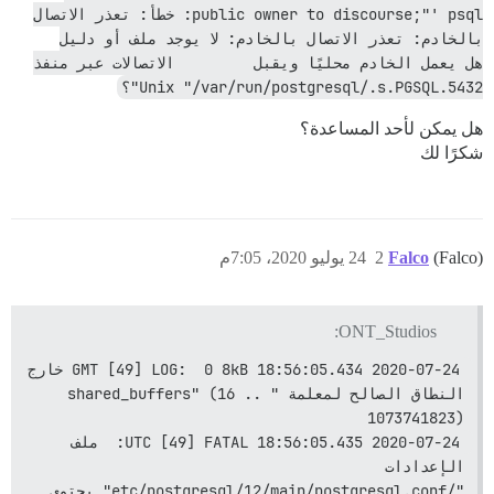
public owner to discourse;"' psql: خطأ: تعذر الاتصال 
بالخادم: تعذر الاتصال بالخادم: لا يوجد ملف أو
هل يعمل الخادم محليًا ويقبل         الاتصالات عبر منفذ 
Unix "/var/run/postgresql/.s.PGSQL.5432"؟
هل يمكن لأحد المساعدة؟
شكرًا لك
(Falco)
Falco
2
24 يوليو 2020، 7:05م
ONT_Studios:
2020-07-24 18:56:05.434 GMT [49] LOG:  0 8kB خارج 
النطاق الصالح لمعلمة "shared_buffers" (16 .. 
1073741823)
2020-07-24 18:56:05.435 UTC [49] FATAL:  ملف 
الإعدادات 
"/etc/postgresql/12/main/postgresql.conf" يحتوي 