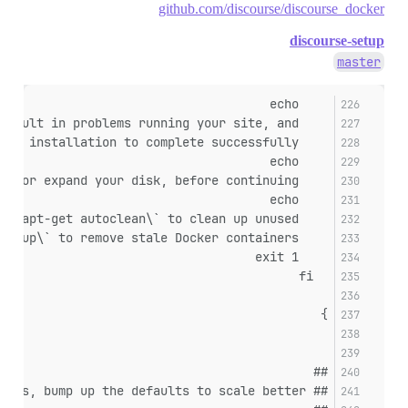
github.com/discourse/discourse_docker
discourse-setup
master
    echo
    echo "Insufficient disk space may result in problems running your site, and"
    echo "may not even allow Discourse installation to complete successfully."
    echo
    echo "Please free up some space, or expand your disk, before continuing."
    echo
    echo "Run \`apt-get autoremove && apt-get autoclean\` to clean up unused"
    echo "packages and \`./launcher cleanup\` to remove stale Docker containers."
    exit 1
  fi
}
##
## If we have lots of RAM or lots of CPUs, bump up the defaults to scale better