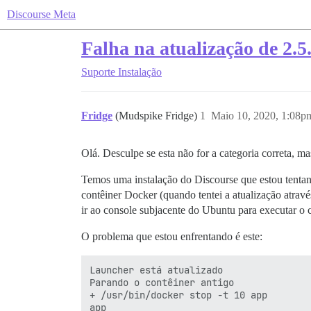
Discourse Meta
Falha na atualização de 2.5
Suporte
Instalação
Fridge
(Mudspike Fridge)
1
Maio 10, 2020, 1:08p
Olá. Desculpe se esta não for a categoria correta, mas
Temos uma instalação do Discourse que estou tentand
contêiner Docker (quando tentei a atualização atrav
ir ao console subjacente do Ubuntu para executar o
O problema que estou enfrentando é este:
Launcher está atualizado

Parando o contêiner antigo

+ /usr/bin/docker stop -t 10 app

app
