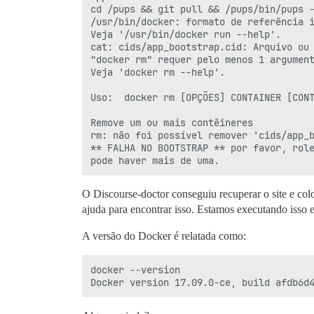
cd /pups && git pull && /pups/bin/pups -
/usr/bin/docker: formato de referência i
Veja '/usr/bin/docker run --help'.

cat: cids/app_bootstrap.cid: Arquivo ou 
"docker rm" requer pelo menos 1 argument
Veja 'docker rm --help'.

Uso:  docker rm [OPÇÕES] CONTAINER [CONT
Remove um ou mais contêineres

rm: não foi possível remover 'cids/app_b
** FALHA NO BOOTSTRAP ** por favor, role
O Discourse-doctor conseguiu recuperar o site e colo
ajuda para encontrar isso. Estamos executando isso 
A versão do Docker é relatada como:
docker --version
