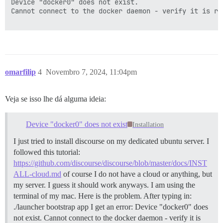
Device "docker0" does not exist.

Cannot connect to the docker daemon - verify it is ru
omarfilip
4
Novembro 7, 2024, 11:04pm
Veja se isso lhe dá alguma ideia:
Device "docker0" does not exist
Installation
I just tried to install discourse on my dedicated ubuntu server. I
followed this tutorial:
https://github.com/discourse/discourse/blob/master/docs/INST
ALL-cloud.md
of course I do not have a cloud or anything, but
my server. I guess it should work anyways. I am using the
terminal of my mac. Here is the problem. After typing in:
./launcher bootstrap app I get an error: Device "docker0" does
not exist. Cannot connect to the docker daemon - verify it is