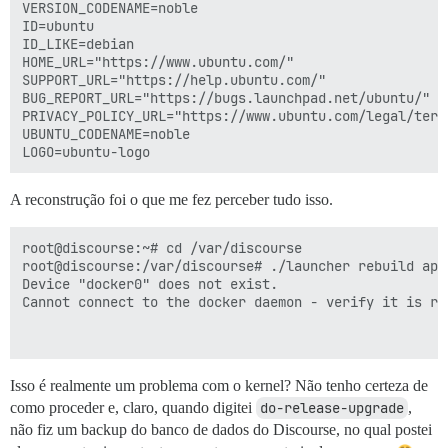
VERSION_CODENAME=noble

ID=ubuntu

ID_LIKE=debian

HOME_URL="https://www.ubuntu.com/"

SUPPORT_URL="https://help.ubuntu.com/"

BUG_REPORT_URL="https://bugs.launchpad.net/ubuntu/"

PRIVACY_POLICY_URL="https://www.ubuntu.com/legal/term
UBUNTU_CODENAME=noble

A reconstrução foi o que me fez perceber tudo isso.
root@discourse:~# cd /var/discourse

root@discourse:/var/discourse# ./launcher rebuild app

Device "docker0" does not exist.

Cannot connect to the docker daemon - verify it is ru
Isso é realmente um problema com o kernel? Não tenho certeza de
como proceder e, claro, quando digitei
do-release-upgrade
,
não fiz um backup do banco de dados do Discourse, no qual postei