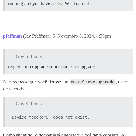
running and you have access What can I d…
pfaffman
(Jay Pfaffman)
5
Novembro 8, 2024, 4:59pm
Guy St Louis:
requeria um upgrade com do-release-upgrade.
Não
requeria
que você fizesse um
do-release-upgrade
, ele o
recomendou
.
Guy St Louis:
Como sugerido, o docker está quebrado. Você deve consertá-lo.