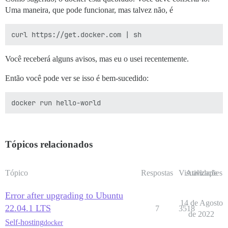
Uma maneira, que pode funcionar, mas talvez não, é
Você receberá alguns avisos, mas eu o usei recentemente.
Então você pode ver se isso é bem-sucedido:
Tópicos relacionados
Tópico
Respostas
Visualizações
Atividade
Error after upgrading to Ubuntu
14 de Agosto
22.04.1 LTS
7
3518
de 2022
Self-hosting
docker