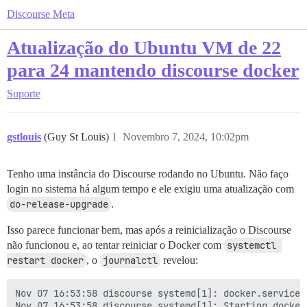
Discourse Meta
Atualização do Ubuntu VM de 22
para 24 mantendo discourse docker
Suporte
gstlouis
(Guy St Louis)
1
Novembro 7, 2024, 10:02pm
Tenho uma instância do Discourse rodando no Ubuntu. Não faço
login no sistema há algum tempo e ele exigiu uma atualização com
do-release-upgrade
.
Isso parece funcionar bem, mas após a reinicialização o Discourse
não funcionou e, ao tentar reiniciar o Docker com
systemctl 
restart docker
, o
journalctl
revelou:
Nov 07 16:53:58 discourse systemd[1]: docker.service:
Nov 07 16:53:58 discourse systemd[1]: Starting docker