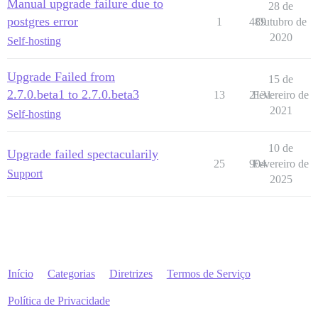
Manual upgrade failure due to
28 de
postgres error
1
489
Outubro de
2020
Self-hosting
Upgrade Failed from
15 de
2.7.0.beta1 to 2.7.0.beta3
13
2131
Fevereiro de
2021
Self-hosting
10 de
Upgrade failed spectacularily
25
904
Fevereiro de
Support
2025
Início
Categorias
Diretrizes
Termos de Serviço
Política de Privacidade