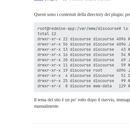
Questi sono i contenuti della directory dei plugin; pr
root@redmine-app:/var/www/discourse# ls 
total 12

drwxr-xr-x 22 discourse discourse 4096 N
drwxr-xr-x 56 discourse discourse 4096 J
drwxr-xr-x 13 discourse discourse   43 N
drwxr-xr-x 16 discourse discourse   54 N
drwxr-xr-x 20 discourse discourse   69 J
drwxr-xr-x 11 discourse discourse   59 N
drwxr-xr-x 19 discourse root      4096 J
drwxr-xr-x  4 discourse discourse   51 S
drwxr-xr-x 25 discourse discourse   99 N
Il tema del sito è un po’ rotto dopo il riavvio, imma
manualmente.