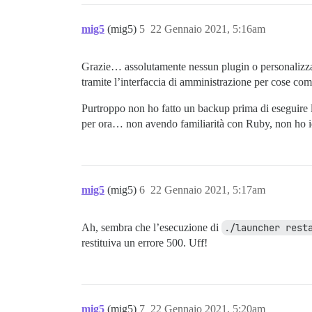
mig5
(mig5)
5
22 Gennaio 2021, 5:16am
Grazie… assolutamente nessun plugin o personalizzaz
tramite l’interfaccia di amministrazione per cose com
Purtroppo non ho fatto un backup prima di eseguire l
per ora… non avendo familiarità con Ruby, non ho id
mig5
(mig5)
6
22 Gennaio 2021, 5:17am
Ah, sembra che l’esecuzione di
./launcher rest
restituiva un errore 500. Uff!
mig5
(mig5)
7
22 Gennaio 2021, 5:20am