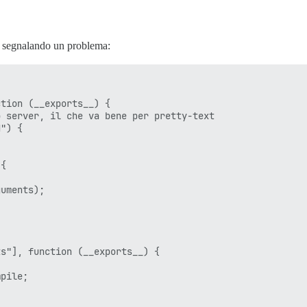
sta segnalando un problema:
tion (__exports__) {

 server, il che va bene per pretty-text

") {

{

uments);

s"], function (__exports__) {

pile;
