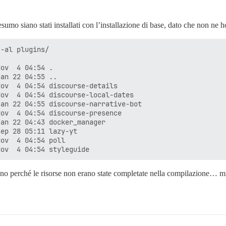
esumo siano stati installati con l’installazione di base, dato che non ne
-al plugins/

ov  4 04:54 .

an 22 04:55 ..

ov  4 04:54 discourse-details

ov  4 04:54 discourse-local-dates

an 22 04:55 discourse-narrative-bot

ov  4 04:54 discourse-presence

an 22 04:43 docker_manager

ep 28 05:11 lazy-yt

ov  4 04:54 poll

gino perché le risorse non erano state completate nella compilazione… m