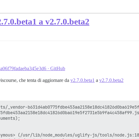
.7.0.beta1 a v2.7.0.beta2
3a06f79fadaeba345e3d6 · GitHub
Discourse, che tenta di aggiornare da
v2.7.0.beta1
a
v2.7.0.beta2
ets/_vendor-b631d4ab0775fdbe453aa2158e18dc41826d0ba619e5f
5fdbe453aa2158e18dc41826d0ba619e5f2731e5b9fa4c458af99.js
uments);

ymous> (/usr/lib/node_modules/uglify-js/tools/node.js:18