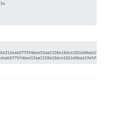
34

b631d4ab0775fdbe453aa2158e18dc41826d0ba619e5f2731e5b9fa4