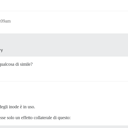
5:09am
ry
qualcosa di simile?
degli inode è in uso.
sse solo un effetto collaterale di questo: