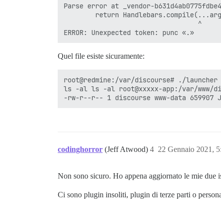
Parse error at _vendor-b631d4ab0775fdbe4
        return Handlebars.compile(...arg
                                  ^

Quel file esiste sicuramente:
root@redmine:/var/discourse# ./launcher 
ls -al ls -al root@xxxxx-app:/var/www/di
codinghorror
(Jeff Atwood)
4
22 Gennaio 2021, 
Non sono sicuro. Ho appena aggiornato le mie due is
Ci sono plugin insoliti, plugin di terze parti o person