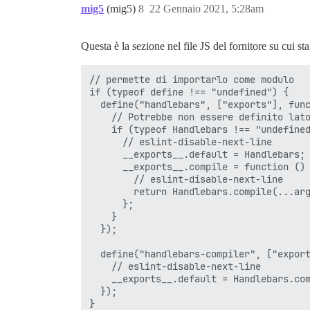
mig5
(mig5)
8
22 Gennaio 2021, 5:28am
Questa è la sezione nel file JS del fornitore su cui 
// permette di importarlo come modulo

if (typeof define !== "undefined") {

  define("handlebars", ["exports"], func
    // Potrebbe non essere definito lato
    if (typeof Handlebars !== "undefined
      // eslint-disable-next-line

      __exports__.default = Handlebars;

      __exports__.compile = function () 
        // eslint-disable-next-line

        return Handlebars.compile(...arg
      };

    }

  });

  define("handlebars-compiler", ["export
    // eslint-disable-next-line

    __exports__.default = Handlebars.com
  });

}
