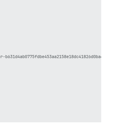
r-b631d4ab0775fdbe453aa2158e18dc41826d0ba619e5f2731e5b9f