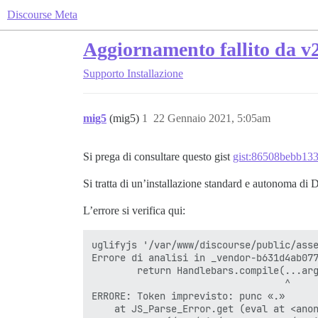
Discourse Meta
Aggiornamento fallito da v2
Supporto
Installazione
mig5
(mig5)
1
22 Gennaio 2021, 5:05am
Si prega di consultare questo gist
gist:86508bebb13
Si tratta di un’installazione standard e autonoma di 
L’errore si verifica qui:
uglifyjs '/var/www/discourse/public/ass
Errore di analisi in _vendor-b631d4ab077
        return Handlebars.compile(...arg
                                  ^

ERRORE: Token imprevisto: punc «.»

    at JS_Parse_Error.get (eval at <anon