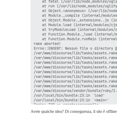
    at fatal (/usr/lib/node_modules/ugli
    at run (/usr/lib/node_modules/uglify
    at Object.<anonymous> (/usr/lib/node
    at Module._compile (internal/modules
    at Object.Module._extensions..js (in
    at Module.load (internal/modules/cjs
    at tryModuleLoad (internal/modules/c
    at Function.Module._load (internal/m
    at Function.Module.runMain (internal
rake aborted!

Errno::ENOENT: Nessun file o directory @
/var/www/discourse/lib/tasks/assets.rake
/var/www/discourse/lib/tasks/assets.rake
/var/www/discourse/lib/tasks/assets.rake
/var/www/discourse/lib/tasks/assets.rake
/var/www/discourse/lib/tasks/assets.rake
/var/www/discourse/lib/tasks/assets.rake
/var/www/discourse/lib/tasks/assets.rake
/var/www/discourse/lib/tasks/assets.rake
/var/www/discourse/vendor/bundle/ruby/2.
/usr/local/bin/bundle:23:in `load'

/usr/local/bin/bundle:23:in `<main>'

Tasks: TOP => assets:precompile

(Vedi la traccia completa eseguendo il t
Avete qualche idea? Di conseguenza, il sito è offline