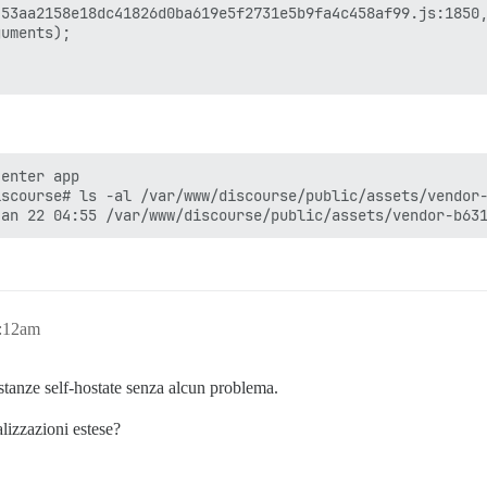
53aa2158e18dc41826d0ba619e5f2731e5b9fa4c458af99.js:1850,
uments);

enter app

scourse# ls -al /var/www/discourse/public/assets/vendor-
5:12am
tanze self-hostate senza alcun problema.
alizzazioni estese?