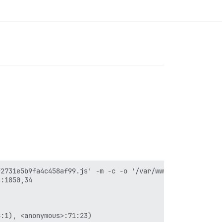
2731e5b9fa4c458af99.js' -m -c -o '/var/www/discourse/pub
:1850,34

:1), <anonymous>:71:23)
