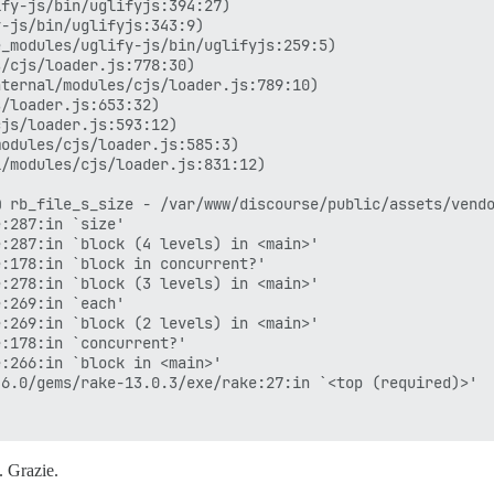
fy-js/bin/uglifyjs:394:27)

-js/bin/uglifyjs:343:9)

_modules/uglify-js/bin/uglifyjs:259:5)

/cjs/loader.js:778:30)

ternal/modules/cjs/loader.js:789:10)

/loader.js:653:32)

js/loader.js:593:12)

odules/cjs/loader.js:585:3)

/modules/cjs/loader.js:831:12)

 rb_file_s_size - /var/www/discourse/public/assets/vendo
:287:in `size'

:287:in `block (4 levels) in <main>'

:178:in `block in concurrent?'

:278:in `block (3 levels) in <main>'

:269:in `each'

:269:in `block (2 levels) in <main>'

:178:in `concurrent?'

:266:in `block in <main>'

6.0/gems/rake-13.0.3/exe/rake:27:in `<top (required)>'

ask con --trace)

. Grazie.